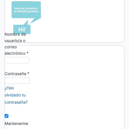
un
asterisco:
*
Nombre de
usuario/a o
correo
electrónico
*
Contraseña
*
¿Has
olvidado tu
contraseña?
Mantenerme