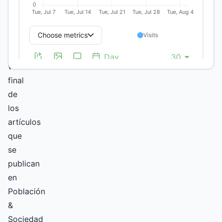
Sección
Artículos
La
versión
final
de
los
artículos
que
se
publican
en
Población
&
Sociedad