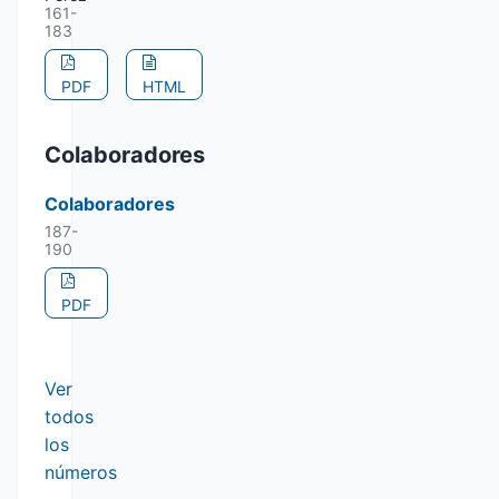
161-
183
PDF
HTML
Colaboradores
Colaboradores
187-
190
PDF
Ver
todos
los
números