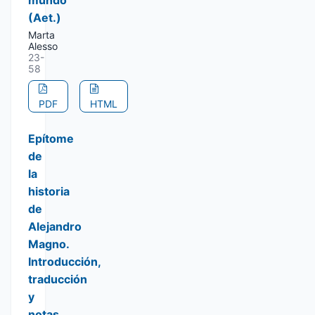
mundo"
(Aet.)
Marta
Alesso
23-
58
PDF
HTML
Epítome
de
la
historia
de
Alejandro
Magno.
Introducción,
traducción
y
notas