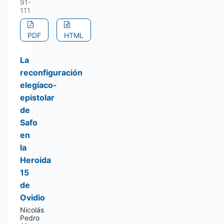
91-
111
PDF
HTML
La
reconfiguración
elegíaco-
epistolar
de
Safo
en
la
Heroida
15
de
Ovidio
Nicolás
Pedro