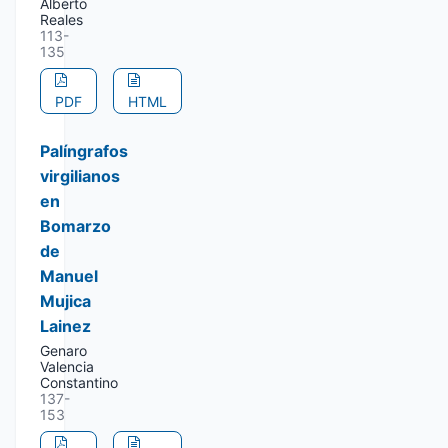
Alberto
Reales
113-
135
PDF
HTML
Palíngrafos
virgilianos
en
Bomarzo
de
Manuel
Mujica
Lainez
Genaro
Valencia
Constantino
137-
153