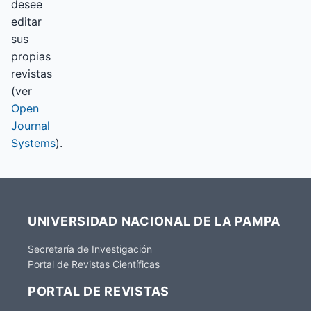
desee
editar
sus
propias
revistas
(ver
Open
Journal
Systems
).
UNIVERSIDAD NACIONAL DE LA PAMPA
Secretaría de Investigación
Portal de Revistas Científicas
PORTAL DE REVISTAS