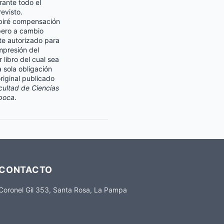
rante todo el
revisto.
biré compensación
pero a cambio
e autorizado para
impresión del
r libro del cual sea
a sola obligación
original publicado
cultad de Ciencias
poca
.
CONTACTO
Coronel Gil 353, Santa Rosa, La Pampa