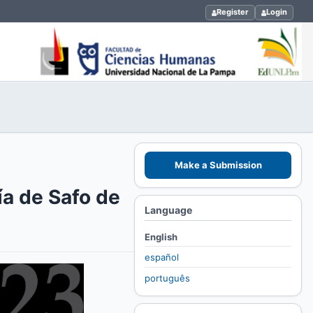
Register
Login
Make a Submission
ía de Safo de
Language
English
español
português