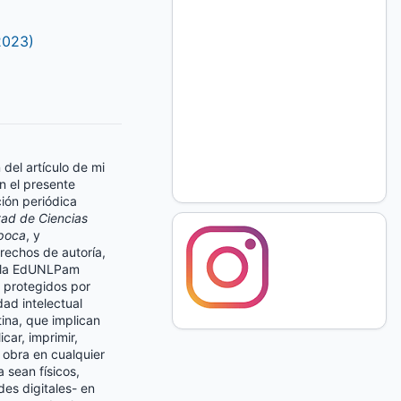
2023)
n del artículo de mi
n el presente
ción periódica
tad de Ciencias
poca
, y
rechos de autoría,
a la EdUNLPam
 protegidos por
dad intelectual
ina, que implican
icar, imprimir,
a obra en cualquier
 sean físicos,
es digitales- en