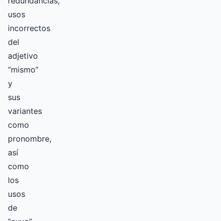
redundancias,
usos
incorrectos
del
adjetivo
“mismo”
y
sus
variantes
como
pronombre,
así
como
los
usos
de