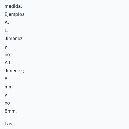
medida.
Ejemplos:
A.
L.
Jiménez
y
no
A.L.
Jiménez;
8
mm
y
no
8mm.
Las