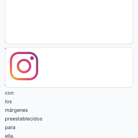
presentarse
en
archivos
con
formato
Word
o
compatible,
hoja
A4,
con
los
márgenes
preestablecidos
para
ella.