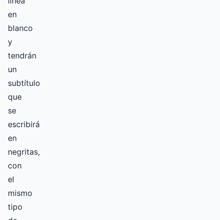
línea
en
blanco
y
tendrán
un
subtítulo
que
se
escribirá
en
negritas,
con
el
mismo
tipo