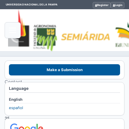
UNIVERSIDAD NACIONAL DE LA PAMPA
Register
Login
Home
Make a Submission
/
Contact
Language
Contact
English
español
Ruta
35
Km