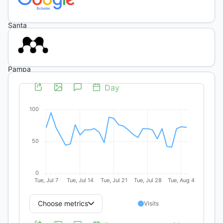
334
-
Santa
Rosa
-
La
Pampa
-
Argentina
-
(L6300DUG)
Principal
Contact
Viviana
Jorgelina
Cenizo
Universidad