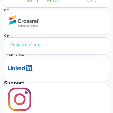
Nacional
de
La
Pampa
Facultad
de
Agronomía
Phone
+54(9)2954-
451600
revista@agro.unlpam.edu.ar
Support
Contact
Melina
Caraballo