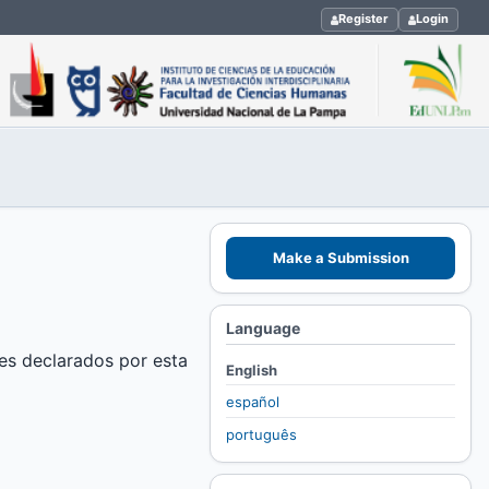
Register
Login
Make a Submission
Language
nes declarados por esta
English
español
português