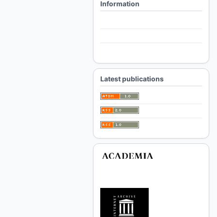
Information
For Readers
For Authors
For Librarians
Latest publications