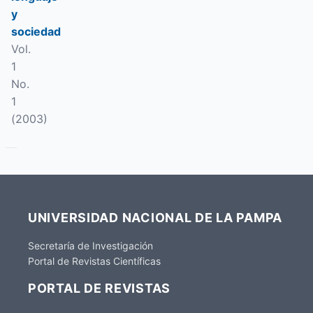
y
sociedad
Vol.
1
No.
1
(2003)
UNIVERSIDAD NACIONAL DE LA PAMPA
Secretaría de Investigación
Portal de Revistas Científicas
PORTAL DE REVISTAS