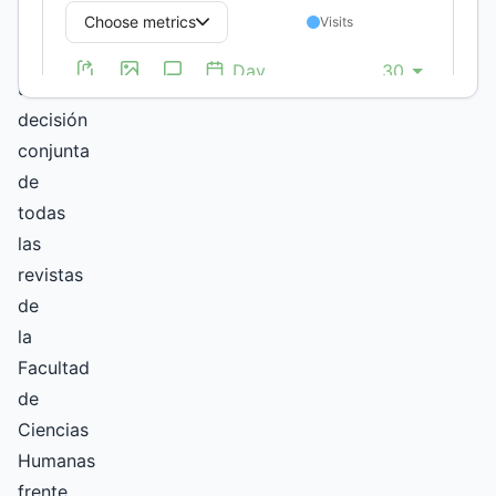
responde
a
una
decisión
conjunta
de
todas
las
revistas
de
la
Facultad
de
Ciencias
Humanas
frente