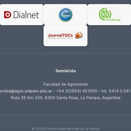
Semiárida
Facultad de Agronomía
evista@agro.unlpam.edu.ar
- +54 (02954) 451600 - Int. 5414 ó 54
Ruta 35 Km 334, 6300 Santa Rosa, La Pampa, Argentina
© %2026 Universidad Nacional de La Pampa