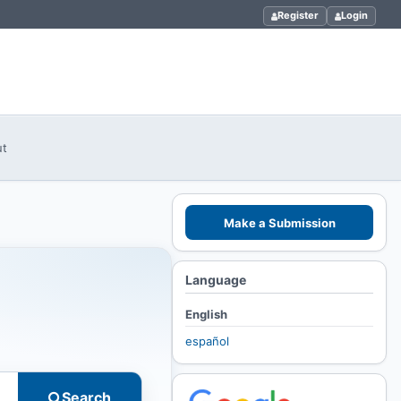
Register
Login
ut
Make a Submission
Language
English
español
Search