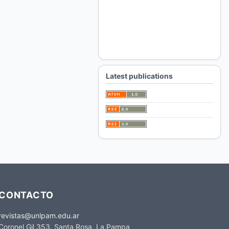
Latest publications
CONTACTO
revistas@unlpam.edu.ar
Coronel Gil 353, Santa Rosa, La Pampa