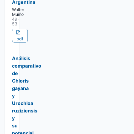
Argentina
Walter
Muiño
49-
53
pdf
Análisis
comparativo
de
Chloris
gayana
y
Urochloa
ruziziensis
y
su
potencial