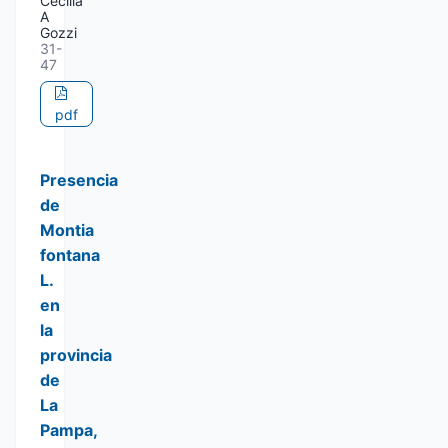
Cecilia
A
Gozzi
31-
47
pdf
Presencia
de
Montia
fontana
L.
en
la
provincia
de
La
Pampa,