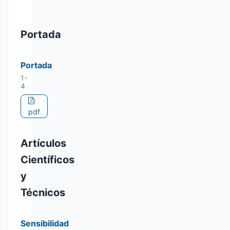
Portada
Portada
1-
4
pdf
Artículos
Científicos
y
Técnicos
Sensibilidad