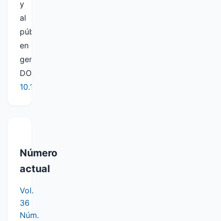
y
al
público
en
general.
DOI:
10.19137/semiarida
Número
actual
Vol.
36
Núm.