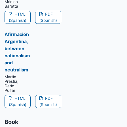
Mónica
Baretta
HTML
PDF
(Spanish)
(Spanish)
Afirmación
Argentina,
between
nationalism
and
neutralism
Martín
Prestía,
Darío
Pulfer
HTML
PDF
(Spanish)
(Spanish)
Book