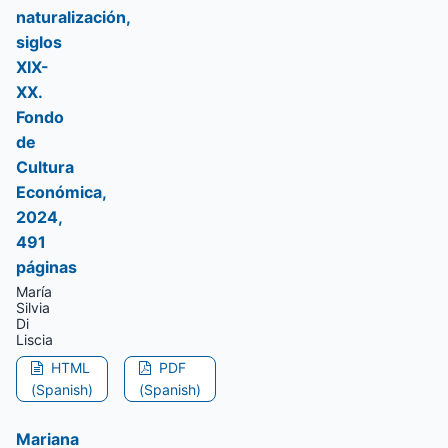
naturalización,
siglos
XIX-
XX.
Fondo
de
Cultura
Económica,
2024,
491
páginas
María
Silvia
Di
Liscia
HTML
PDF
(Spanish)
(Spanish)
Mariana