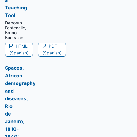
a
Teaching
Tool
Deborah
Fontenelle,
Bruno
Buccalon
HTML
PDF
(Spanish)
(Spanish)
Spaces,
African
demography
and
diseases,
Rio
de
Janeiro,
1810-
1840: