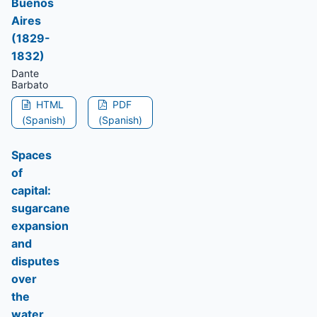
Buenos
Aires
(1829-
1832)
Dante
Barbato
HTML
PDF
(Spanish)
(Spanish)
Spaces
of
capital:
sugarcane
expansion
and
disputes
over
the
water