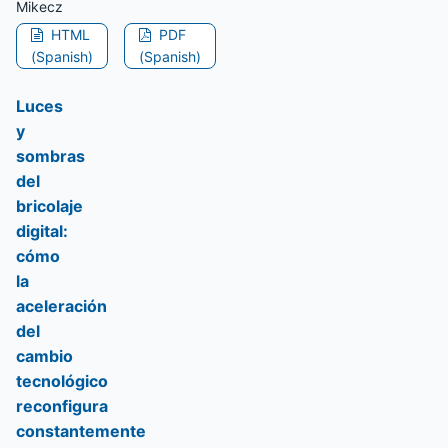
Mikecz
HTML
PDF
(Spanish)
(Spanish)
Luces
y
sombras
del
bricolaje
digital:
cómo
la
aceleración
del
cambio
tecnológico
reconfigura
constantemente