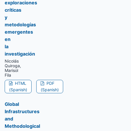
exploraciones
críticas
y
metodologías
emergentes
en
la
investigación
Nicolás
Quiroga,
Marisol
Fila
HTML
PDF
(Spanish)
(Spanish)
Global
Infrastructures
and
Methodological