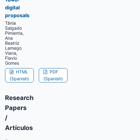
digital
proposals
Tânia
Salgado
Pimienta,
Ana
Beatriz
Lamego
Viana,
Flavio
Gomes
HTML
PDF
(Spanish)
(Spanish)
Research
Papers
/
Artículos