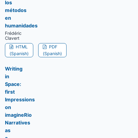
los
métodos
en
humanidades
Frédéric
Clavert
HTML
PDF
(Spanish)
(Spanish)
Writing
in
Space:
first
Impressions
on
imagineRio
Narratives
as