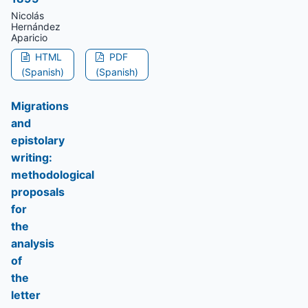
Nicolás
Hernández
Aparicio
HTML
PDF
(Spanish)
(Spanish)
Migrations
and
epistolary
writing:
methodological
proposals
for
the
analysis
of
the
letter