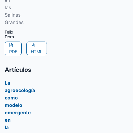
en
las
Salinas
Grandes
Felix
Dorn
PDF
HTML
Artículos
La
agroecología
como
modelo
emergente
en
la