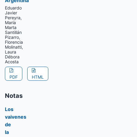
Argentina
Eduardo
Javier
Pereyra,
María
Marta
Santillán
Pizarro,
Florencia
Molinatti,
Laura
Débora
Acosta
PDF
HTML
Notas
Los
vaivenes
de
la