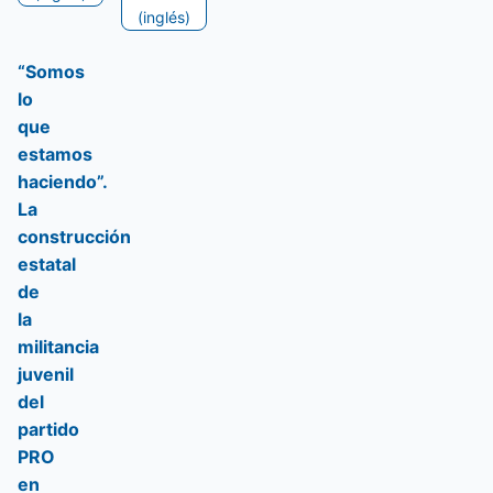
(inglés)
“Somos
lo
que
estamos
haciendo”.
La
construcción
estatal
de
la
militancia
juvenil
del
partido
PRO
en