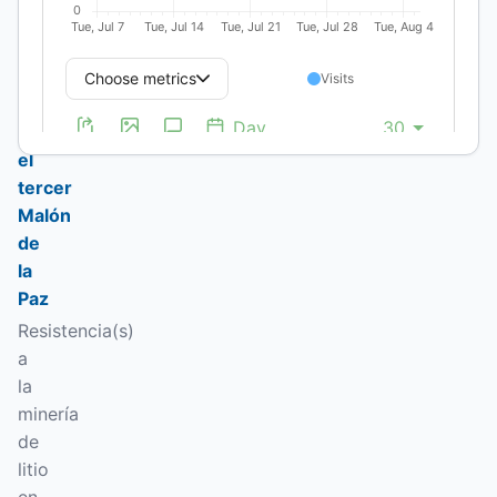
foto
ganadora:
Agua,
territorio
y
el
tercer
Malón
de
la
Paz
Resistencia(s)
a
la
minería
de
litio