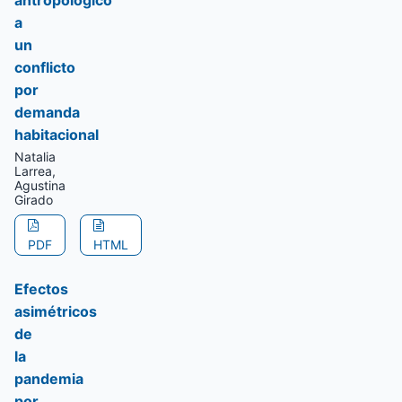
antropológico
a
un
conflicto
por
demanda
habitacional
Natalia
Larrea,
Agustina
Girado
PDF
HTML
Efectos
asimétricos
de
la
pandemia
por