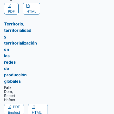
PDF
HTML
Territorio,
territorialidad
y
territorialización
en
las
redes
de
producción
globales
Felix
Dorn,
Robert
Hafner
PDF
(inglés)
HTML