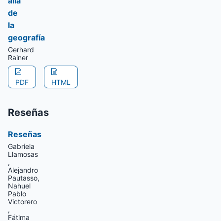
allá
de
la
geografía
Gerhard
Rainer
PDF
HTML
Reseñas
Reseñas
Gabriela
Llamosas
,
Alejandro
Pautasso,
Nahuel
Pablo
Victorero
,
Fátima