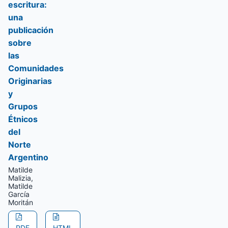
escritura:
una
publicación
sobre
las
Comunidades
Originarias
y
Grupos
Étnicos
del
Norte
Argentino
Matilde
Malizia,
Matilde
García
Moritán
PDF
HTML