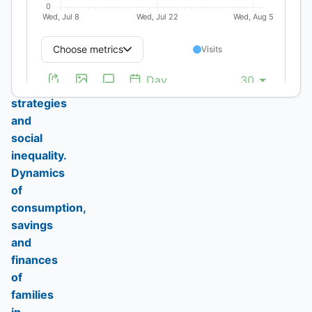
de
familias
cordobesas
//
Economic
strategies
and
social
inequality.
Dynamics
of
consumption,
savings
and
finances
of
families