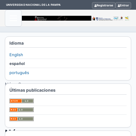
UNIVERSIDAD NACIONAL DE LA PAMPA
Registrarse
Entrar
Inicio
Idioma
/
English
Archivos
español
/
português
Vol. 26
Núm. 2
Últimas publicaciones
(2019)
Vol.
26
Núm.