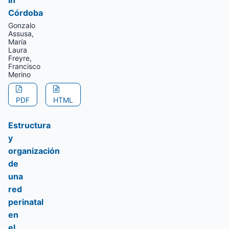
in
Córdoba
Gonzalo
Assusa,
María
Laura
Freyre,
Francisco
Merino
PDF
HTML
Estructura
y
organización
de
una
red
perinatal
en
el