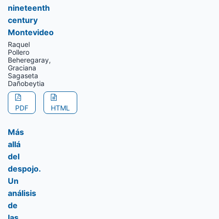
nineteenth
century
Montevideo
Raquel
Pollero
Beheregaray,
Graciana
Sagaseta
Dañobeytia
PDF
HTML
Más
allá
del
despojo.
Un
análisis
de
las