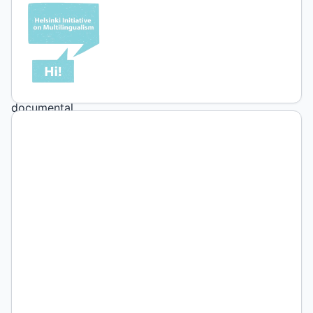
2
(2019)
Ensayo
documental
“Tras
la
cuarta
reja”.
Pablo
Toranzo.
Septiembre
de
2017.