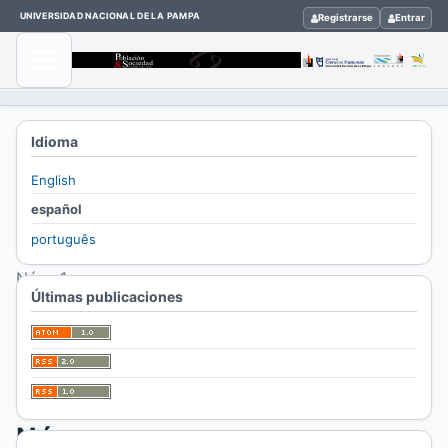
UNIVERSIDAD NACIONAL DE LA PAMPA
Registrarse
Entrar
Inicio
Idioma
/
English
Archivos
español
/
português
Vol. 26
Núm. 1
Últimas publicaciones
(2019)
Vol.
26
Núm.