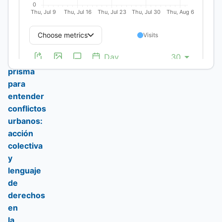
derecho
a
la
ciudad
como
prisma
para
entender
conflictos
urbanos:
acción
colectiva
y
lenguaje
de
derechos
en
la