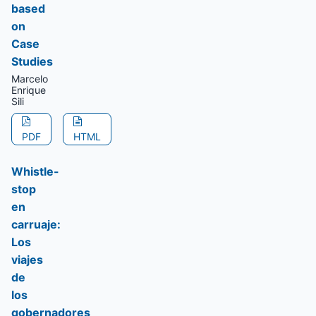
based
on
Case
Studies
Marcelo
Enrique
Sili
PDF
HTML
Whistle-
stop
en
carruaje:
Los
viajes
de
los
gobernadores