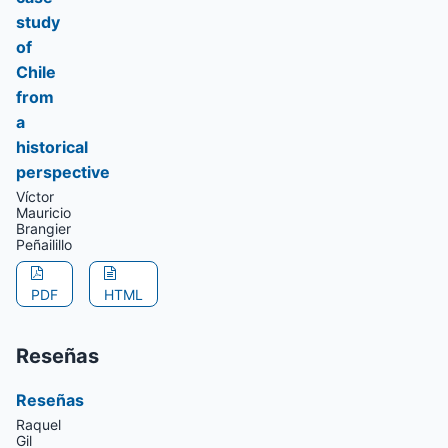
study
of
Chile
from
a
historical
perspective
Víctor
Mauricio
Brangier
Peñailillo
PDF
HTML
Reseñas
Reseñas
Raquel
Gil