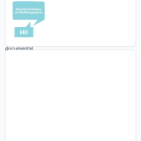
1
(2019)
Ensayo
documental
“Tras
la
cuarta
reja”.
Pablo
Toranzo.
Septiembre
de
2017.