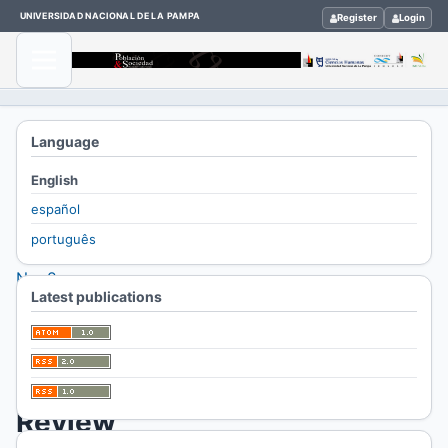
UNIVERSIDAD NACIONAL DE LA PAMPA
Register
Login
Home
Language
/
English
Archives
español
/
português
Vol. 28
No. 2
Latest publications
(2021)
/
Reseñas
Review