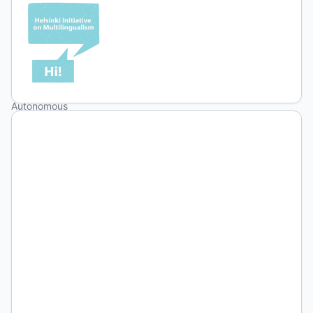
Juan
Pablo
Vivaldo
National
Autonomous
University
of Mexico
María
Eugenia
Prieto
Flores
Instituto
de
Geografía,
Facultad