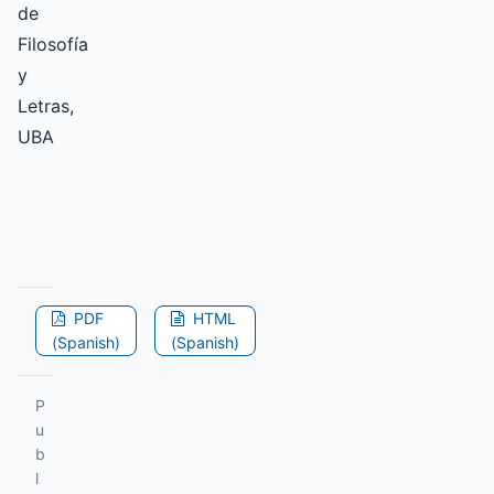
de
Filosofía
y
Letras,
UBA
PDF
HTML
(Spanish)
(Spanish)
P
u
b
l