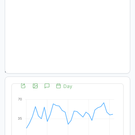
de
Ciencias
Humanas,
UNLPam -
CONICET
María
del
Pilar
Bageneta
María
Belén
Trejo
María
Soledad
Arqueros
Mejica