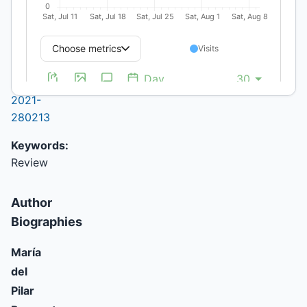
CONICET-
IIGG-UBA
DOI:
https://doi.org/10.19137/pys-
2021-
280213
Keywords:
Review
Author
Biographies
María
del
Pilar