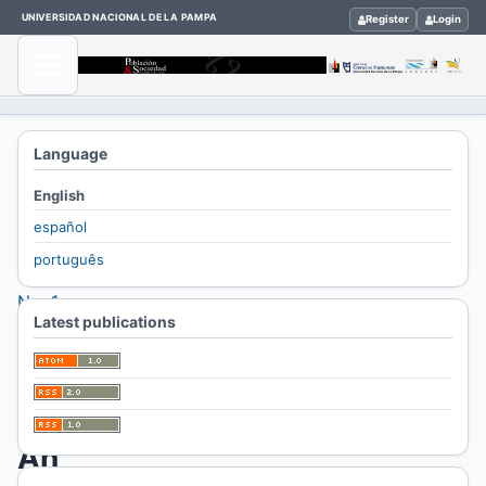
UNIVERSIDAD NACIONAL DE LA PAMPA
Register
Login
Home
Language
/
English
Archives
español
/
português
Vol. 28
No. 1
Latest publications
(2021)
/
Notas
An