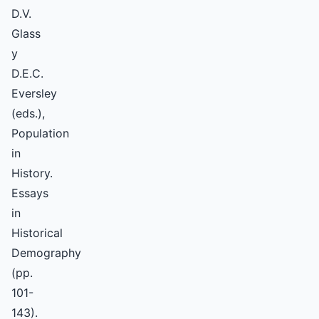
D.V.
Glass
y
D.E.C.
Eversley
(eds.),
Population
in
History.
Essays
in
Historical
Demography
(pp.
101-
143).