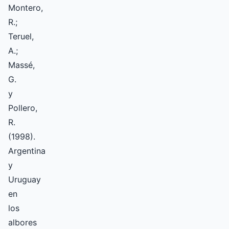
Montero,
R.;
Teruel,
A.;
Massé,
G.
y
Pollero,
R.
(1998).
Argentina
y
Uruguay
en
los
albores