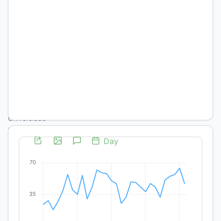
Hernán
Otero
Instituto de
Geografía,
Historia y
Ciencias
Sociales,
Universidad
Nacional del
Centro de la
Provincia de
Buenos Aires –
Consejo
Nacional de
Investigaciones
Científicas y