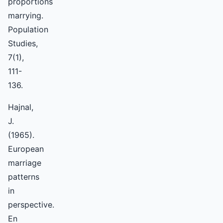
proportions
marrying.
Population
Studies,
7(1),
111-
136.
Hajnal,
J.
(1965).
European
marriage
patterns
in
perspective.
En