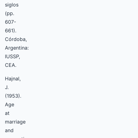
siglos
(pp.
607-
661).
Córdoba,
Argentina:
IUSSP,
CEA.
Hajnal,
J.
(1953).
Age
at
marriage
and