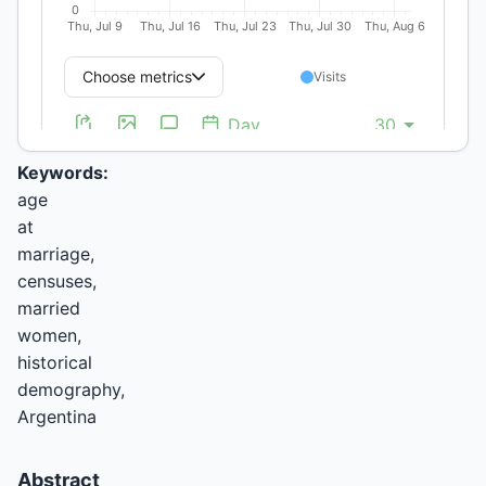
Técnicas
http://orcid.org/0000-
0001-
5180-
3987
(unauthenticated)
Keywords:
age
at
marriage,
censuses,
married
women,
historical
demography,
Argentina
Abstract