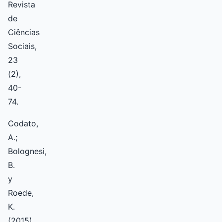
Revista
de
Ciências
Sociais,
23
(2),
40-
74.
Codato,
A.;
Bolognesi,
B.
y
Roede,
K.
(2015).