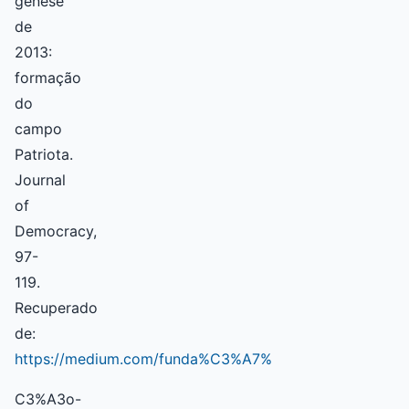
gênese
de
2013:
formação
do
campo
Patriota.
Journal
of
Democracy,
97-
119.
Recuperado
de:
https://medium.com/funda%C3%A7%
C3%A3o-