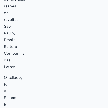
razões
da
revolta.
São
Paulo,
Brasil:
Editora
Companhia
das
Letras.
Ortellado,
P.
y
Solano,
E.