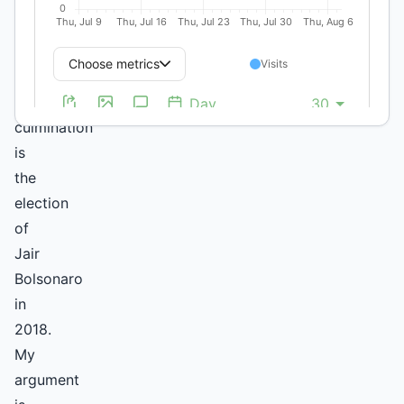
in
2013
in
Brazil,
whose
culmination
is
the
election
of
Jair
Bolsonaro
in
2018.
My
argument