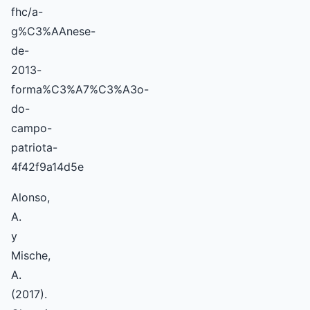
fhc/a-
g%C3%AAnese-
de-
2013-
forma%C3%A7%C3%A3o-
do-
campo-
patriota-
4f42f9a14d5e
Alonso,
A.
y
Mische,
A.
(2017).