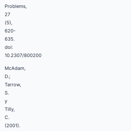
Problems,
27
(5),
620-
635.
doi:
10.2307/800200
McAdam,
D.;
Tarrow,
S.
y
Tilly,
C.
(2001).