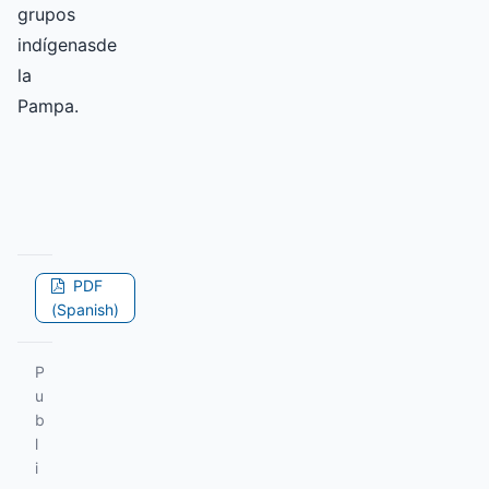
grupos
indígenasde
la
Pampa.
PDF
(Spanish)
P
u
b
l
i