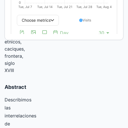
Buenos Aires
(UBA)
Keywords:
grupos
etnicos,
caciques,
frontera,
siglo
XVIII
Abstract
Describimos
las
interrelaciones
de