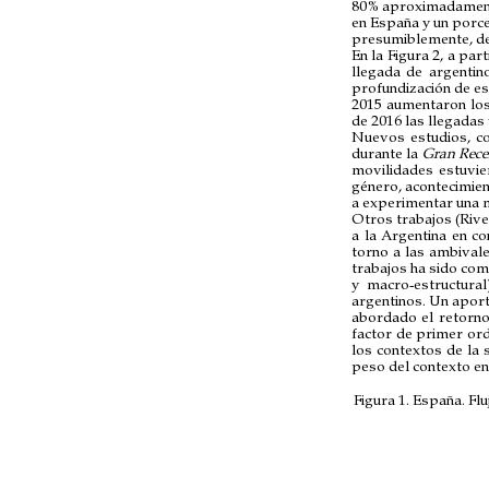
80% aproximadamente
en España y un porce
presumiblemente, de 
En la Figura 2, a par
llegada de argentino
profundización de es
2015 aumentaron los
de 2016 las llegadas 
Nuevos estudios, co
durante la
Gran Rece
movilidades estuvie
género, acontecimient
a experimentar una 
Otros trabajos (Rive
a la Argentina en co
torno a las ambivale
trabajos ha sido comp
y macro-estructura
argentinos. Un aport
abordado el retorno
factor de primer ord
los contextos de la 
peso del contexto en
Figura 1. España. Fl