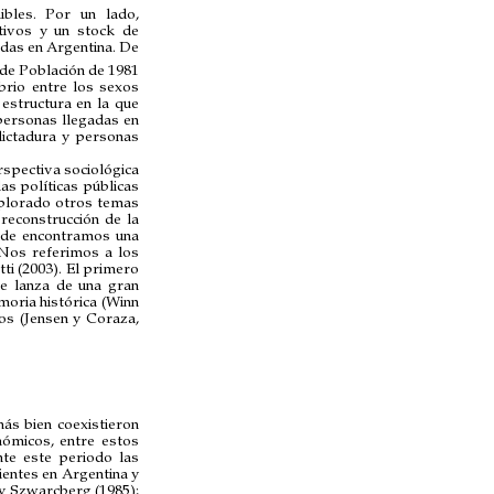
ibles. Por un lado,
tivos y un stock de
idas en Argentina. De
de Población de 1981
ibrio entre los sexos
estructura en la que
 personas llegadas en
dictadura y personas
rspectiva sociológica
as políticas públicas
explorado otros temas
 reconstrucción de la
onde encontramos una
 Nos referimos a los
tti (2003). El primero
e lanza de una gran
moria histórica (Winn
ios (Jensen y Coraza,
más bien coexistieron
ómicos, entre estos
nte este periodo las
ientes en Argentina y
a y Szwarcberg (1985);