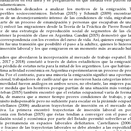
fundizaron en esa línea y se preguntaron en qué medida este patrón f
 sudamericanos.
os estudios dedicados a analizar los motivos de la emigración. T
perfiles socioeconómicos. Esteban (2015) y Schmidt (2009) encontr
n de un desmejoramiento intenso de las condiciones de vida, migraba
arte de un proceso de emancipación y personas que escapaban de una
1) enfocó las migraciones desde la Teoría de la Práctica de Pierre Bourd
te de una estrategia de reproducción social de segmentos de las cl
ntener la posición de clase en Argentina. Gandini (2015) demostró que la
correspondencia con los eventos del curso de vida. Así, quienes emigraron
ión fue una transición que posibilitó el paso a la adultez, quienes lo hicie
inserción laboral y los que emigraron en un momento más avanzado huí
udios que abordaron la incorporación al mercado de trabajo español. E
, 2017 y 2018) constató a través de datos estadísticos que la emigraci
 pérdida de estatus neta para la mitad de los argentinos. Los que había
ltima actividad económica en Argentina experimentaron un proceso de pro
ña. Por el contrario, para una minoría la emigración significó una oport
cional, trabajadores de
cuello azul
que se movieron hacia categorías inter
a movilidad fueron análogos en ambos sexos, no obstante, las mujeres pad
r medida que los hombres porque partían de una situación más ventaj
steban (2015) también encontró que el estatus ocupacional varía de form
da, de manera que a menor tiempo peores condiciones de trabajo, y qu
isito indispensable pero no suficiente para escalar en la pirámide ocupaci
stellanos (2006) analizaron trayectorias de inserción en el mercado 
ativa. La primera encontró trayectorias de inserción laboral en po
tonía con Esteban (2015) que éstas tendían a converger con el paso 
lación social y económica por parte del Estado permitió sobrellevar el
la permanencia en espacios laborales deficitarios. Castellanos (200
o fracaso de las trayectorias laborales se debe atender a las especificid