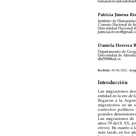
fernandosvaldoesteba
Patricia Jimena Ri
Instituto de Humanidad
Consejo Nacional de Inv
Universidad Nacional d
patriciaj.rivero@gmail.
Daniela Herrera 
Departamento de Geogr
Universidad de Almería
dhr590@ual.es
Recibido:
30/09/2022 -
Acep
Introducción
Las migraciones des
entidad en la
era de 
llegaron a la Argen
migratorios en un s
contextos políticos 
grandes dimensiones
Las migraciones de 
años 70 del S. XX, p
otros). En cuanto a 
más tarde, en los a