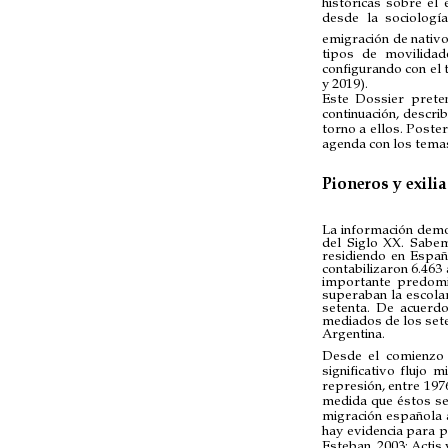
históricas sobre el 
desde la sociologí
emigración de nativos
tipos de movilidade
configurando con el 
y 2019).
Este Dossier prete
continuación, descri
torno a ellos. Post
agenda con los temas
Pioneros y exilia
La información demo
del Siglo XX. Sabem
residiendo en Españ
contabilizaron 6.46
importante predomi
superaban la escola
setenta. De acuerdo
mediados de los set
Argentina.
Desde el comienzo d
significativo flujo
represión, entre 197
medida que éstos se
migración española a
hay evidencia para 
Esteban, 2003; Actis 