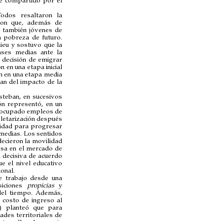
ue compartido por el
odos resaltaron la
aron que, además de
n también jóvenes de
 pobreza de futuro.
ieu y sostuvo que la
ases medias ante la
 decisión de emigrar
 en una etapa inicial
ron en una etapa media
an del impacto de la
steban, en sucesivos
ón representó, en un
n ocupado empleos de
letarización después
unidad para progresar
medias. Los sentidos
ecieron la movilidad
osa en el mercado de
a decisiva de acuerdo
e el nivel educativo
onal.
de trabajo desde una
siciones
propicias
y
del tiempo. Además,
 costo de ingreso al
6) planteó que para
ades territoriales de