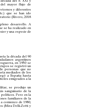
a década del S. XXI y
 del mayor flujo de
retornos y diferentes
etc.) que se han ido
ratorio (Rivero, 2018
pleno desarrollo. A
ue se ha realizado en
ier y una especie de
sta la década del 90
iudadanos argentinos
osguerra, en 1950 se
rupos se registró un
 de personas que no
asta mediados de los
llegó a España hasta
ñoles emigrados a la
litar, se produjo un
ás sanguinario de la
políticos. Pero en la
nes familiares de la
s a comienzo de 1980,
 (Mira Delli-Zotti y