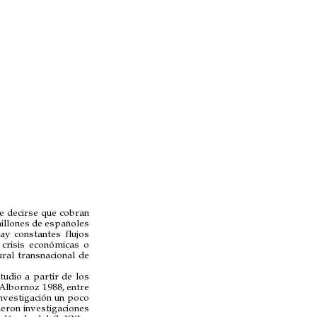
e decirse que cobran
millones de españoles
ay constantes flujos
 crisis económicas o
ural transnacional de
udio a partir de los
 Albornoz 1988, entre
investigación un poco
eron investigaciones