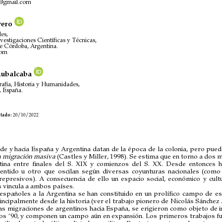
n@gmail.com
vero
es,
estigaciones Científicas y Técnicas,
e Córdoba, Argentina.
com
Rubalcaba
afía, Historia y Humanidades,
, España.
tado:
20/10/2022
de y hacia España y Argentina datan de la época de la colonia, pero pued
la migración masiva
(Castles y Miller, 1998). Se estima que en torno a dos 
tina entre finales del S. XIX y comienzos del S. XX. Desde entonces h
entido u otro que oscilan según diversas coyunturas nacionales (como
represivos). A consecuencia de ello un espacio social, económico y cult
 vincula a ambos países.
españoles a la Argentina se han constituido en un prolífico campo de est
rincipalmente desde la historia (ver el trabajo pionero de Nicolás Sánchez
las migraciones de argentinos hacia España, se erigieron como objeto de 
ños ‘90, y componen un campo aún en expansión. Los primeros trabajos fu