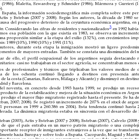
s (1986); Maletta, Szwarcberg y Schneider (1986); Mármora y Gurrieri (19
).
e España, la información sociodemográfica más completa sobre este pe
Actis y Esteban (2007 y 2008). Según los autores, la década de 1980 se
causa del progresivo deterioro de la coyuntura económica argentina, en p
3
ón
. Considerando las cifras de residentes y nacionalizados
en 1992 había 
os esa población con la que existía en 1983, se observa un incremento
una proporción similar a la etapa del exilio (132%), con crecimientos im
is: 1989 (10%), 1990 (10%) y 1991 (11%).
utores, durante esta etapa la inmigración mostró un ligero predomin
omentos de mayores entradas. También se constata una disminución del ni
r de ello, el perfil ocupacional de los argentinos seguía destacando 
itarios: casi no trabajaban en el sector agrícola, se concentraban menos e
es de profesionales y técnicos que triplicaban los valores medios de o
a de los ochenta continuó llegando a destinos con presencia ante
de la costa (Canarias, Baleares, Málaga y Alicante) y disminuyó en destin
drid y Barcelona.
del noventa, en concreto desde 1993 hasta 1999, se produjo un receso
producto de la estabilización y mejora de la situación económica en Argent
e produjo el mayor flujo migratorio registrado hasta el presente. Se ha
teban, 2007; 2008). Se registró un incremento de 207% en el
stock
de argen
1 personas en 1999 a 260.386 en 2004). Esta tendencia continuó hasta
ada. La dinámica migratoria estaba en sincronía con el desarrollo de l
teban (2003), Actis y Esteban (2007 y 2008); Esteban (2007), Calvelo (2008 
 de que el país entraba en un nuevo patrón migratorio o una complejiz
mportante receptor de inmigrantes extranjeros a la vez que se transform
almente hacia Europa y sobre todo a España. Cacopardo, Maguid y Martín