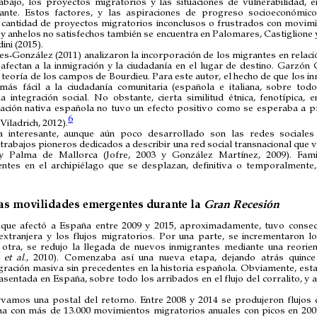
bajo, los proyectos migratorios y las situaciones de vulnerabilidad, en
rante. Estos factores, y las aspiraciones de progreso socioeconómico
n cantidad de proyectos migratorios inconclusos o frustrados con movimi
 y anhelos no satisfechos también se encuentra en Palomares, Castiglione 
ini (2015).
ves-González (2011) analizaron la incorporación de los migrantes en relaci
afectan a la inmigración y la ciudadanía en el lugar de destino. Garzón G
a teoría de los campos de Bourdieu. Para este autor, el hecho de que los i
más fácil a la ciudadanía comunitaria (española e italiana, sobre todo
 integración social. No obstante, cierta similitud étnica, fenotípica, 
lación nativa española no tuvo un efecto positivo como se esperaba a pr
6
iladrich, 2012).
a interesante, aunque aún poco desarrollado son las redes sociales
trabajos pioneros dedicados a describir una red social transnacional que v
 Palma de Mallorca (Jofre, 2003 y González Martínez, 2009). Fami
ntes en el archipiélago que se desplazan, definitiva o temporalmente,
as movilidades emergentes durante la
Gran Recesión
 que afectó a España entre 2009 y 2015, aproximadamente, tuvo conse
extranjera y los flujos migratorios. Por una parte, se incrementaron lo
 otra, se redujo la llegada de nuevos inmigrantes mediante una reorient
n
et al
., 2010). Comenzaba así una nueva etapa, dejando atrás quinc
ración masiva sin precedentes en la historia española. Obviamente, esta 
asentada en España, sobre todo los arribados en el flujo del corralito, y 
rvamos una postal del retorno. Entre 2008 y 2014 se produjeron flujos
na con más de 13.000 movimientos migratorios anuales con picos en 2009