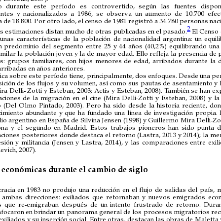
o durante este período es controvertido, según las fuentes dispon
entes y nacionalizados a 1986, se observa un aumento de 10.700 efec
 de 18.800. Por otro lado, el censo de 1981 registró a 34.780 personas nac
2
s estimaciones distan mucho de otras publicadas en el pasado.
El Censo 
nas características de la población de nacionalidad argentina: un equil
n predominio del segmento entre 25 y 44 años (40,2%) equilibrando una 
ilar la población joven y la de mayor edad. Ello refleja la presencia de
: grupos familiares, con hijos menores de edad, arribados durante la 
rribadas en años anteriores.
fica sobre este período tiene, principalmente, dos enfoques. Desde una pe
ición de los flujos y su volumen, así como sus pautas de asentamiento y l
ra Delli- Zotti y Esteban, 2003; Actis y Esteban, 2008). También se han 
iones de la migración en el cine (Mira Delli-Zotti y Esteban, 2008) y la
lio (Del Olmo Pintado, 2003). Pero ha sido desde la historia reciente, d
imiento abundante y que ha fundado una línea de investigación propia.
lio argentino en España de Silvina Jensen (1998) y Guillermo Mira Delli-Zo
ona y el segundo en Madrid. Estos trabajos pioneros han sido punta d
aciones posteriores donde destaca el retorno (Lastra, 2013 y 2014); la me
esión y militancia (Jensen y Lastra, 2014), y las comparaciones entre exil
evich, 2007).
 económicas durante el cambio de siglo
cracia en 1983 no produjo una reducción en el flujo de salidas del país, 
 ambas direcciones: exiliados que retornaban y nuevos emigrados econ
s que re-emigraban después de un intento frustrado de retorno. Dura
nfocaron en brindar un panorama general de los procesos migratorios rec
exiliados y su inserción social. Entre otras, destacan las obras de Malett