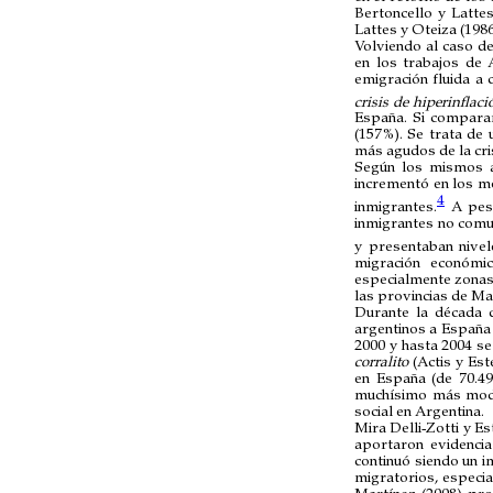
Bertoncello y Latte
Lattes y Oteiza (1986
Volviendo al caso d
en los trabajos de 
emigración fluida a 
crisis de hiperinflaci
España. Si comparam
(157%). Se trata de 
más agudos de la cris
Según los mismos a
incrementó en los m
4
inmigrantes.
A pesa
inmigrantes no comun
y presentaban nivel
migración económic
especialmente zonas 
las provincias de Ma
Durante la década 
argentinos a España 
2000 y hasta 2004 s
corralito
(Actis y Es
en España (de 70.49
muchísimo más moder
social en Argentina.
Mira Delli-Zotti y Es
aportaron evidencia
continuó siendo un i
migratorios, especi