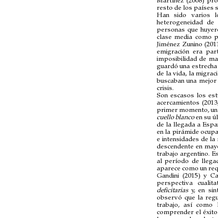
Martínez (2008) pro
resto de los países
Han sido varios l
heterogeneidad de 
personas que huyero
clase media como p
Jiménez Zunino (201
emigración era par
imposibilidad de ma
guardó una estrecha 
de la vida, la migrac
buscaban una mejor 
crisis.
Son escasos los est
acercamientos (2013
primer momento, una
cuello blanco
en su ú
de la llegada a Espa
en la pirámide ocupa
e intensidades de l
descendente en mayo
trabajo argentino. E
al período de llega
aparece como un requ
Gandini (2015) y Ca
perspectiva cualit
deficitarias
y, en sin
observó que la regu
trabajo, así como 
comprender el éxito 