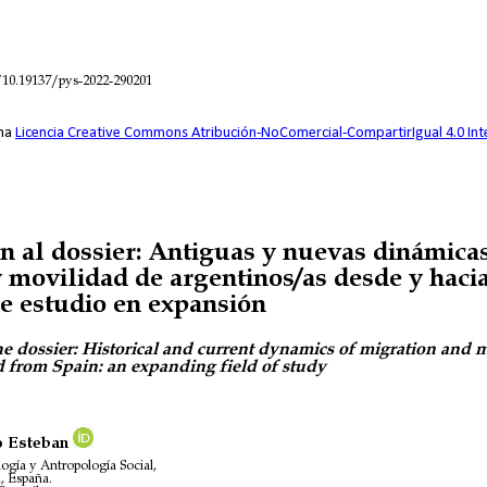
/10.19137/pys-2022-290201
una
Licencia Creative Commons Atribución-NoComercial-CompartirIgual 4.0 Int
n al dossier: Antiguas y nuevas dinámica
 movilidad de argentinos/as desde y haci
e estudio en expansión
he dossier: Historical and current dynamics of migration and m
d from Spain: an expanding field of study
 Esteban
ogía y Antropología Social,
, España.