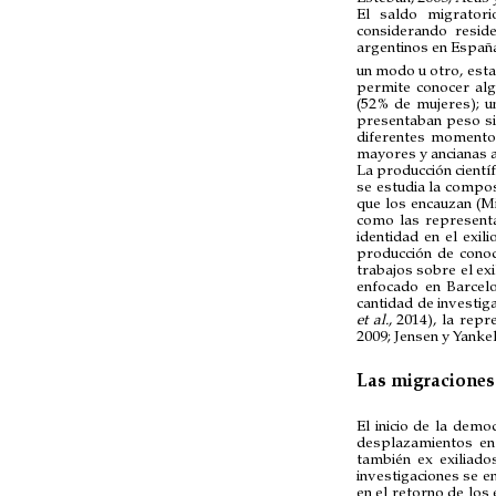
El saldo migratori
considerando resid
argentinos en España
un modo u otro, esta
permite conocer algu
(52% de mujeres); u
presentaban peso sim
diferentes momentos
mayores y ancianas a
La producción cientí
se estudia la compos
que los encauzan (Mi
como las representac
identidad en el exi
producción de conoc
trabajos sobre el exi
enfocado en Barcel
cantidad de investig
et al.
, 2014), la repr
2009; Jensen y Yankel
Las migraciones
El inicio de la demo
desplazamientos en
también ex exiliado
investigaciones se e
en el retorno de los 