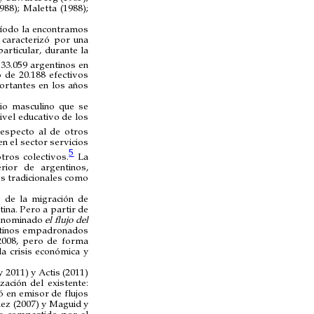
88); Maletta (1988);
ríodo la encontramos
 caracterizó por una
articular, durante la
33.059 argentinos en
 de 20.188 efectivos
portantes en los años
io masculino que se
vel educativo de los
respecto al de otros
n el sector servicios
5
tros colectivos.
La
rior de argentinos,
os tradicionales como
 de la migración de
ina. Pero a partir de
 denominado
el flujo del
tinos empadronados
 2008, pero de forma
a crisis económica y
y 2011) y Actis (2011)
ación del existente:
ó en emisor de flujos
ez (2007) y Maguid y