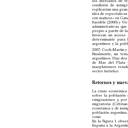
los mercados de tra
condición de inmig
explicarían una gra
idea de expectativas
con matices– en Gand
Sarrible (2000) y Vi
administrativas que 
propio a partir de l
tuvieran un acceso 
determinante para la
argentinos y la pob
2007; Cook-Martin y V
Finalmente, un tem
argentinos. Hay dos 
de Mar del Plata y
marplatenses reside
sector turístico.
Retornos y nuev
La crisis económica
sobre la población 
emigraciones y, por
migratoria (Cebria
económica y de inmig
población argentina 
venir.
En la Figura 1 obse
España a la Argenti