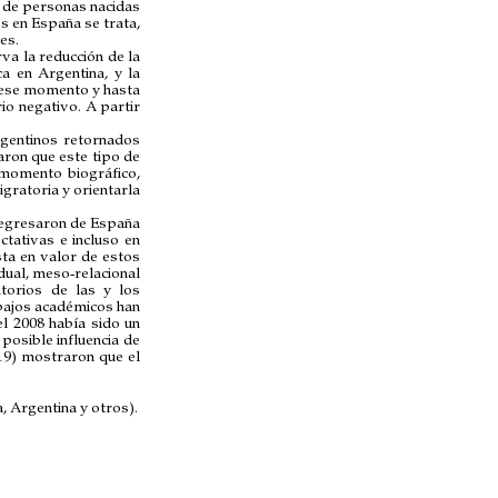
 de personas nacidas
s en España se trata,
es.
rva la reducción de la
ca en Argentina, y la
e ese momento y hasta
o negativo. A partir
rgentinos retornados
ron que este tipo de
 momento biográfico,
igratoria y orientarla
 regresaron de España
ctativas e incluso en
sta en valor de estos
idual, meso-relacional
torios de las y los
abajos académicos han
l 2008 había sido un
posible influencia de
019) mostraron que el
, Argentina y otros).