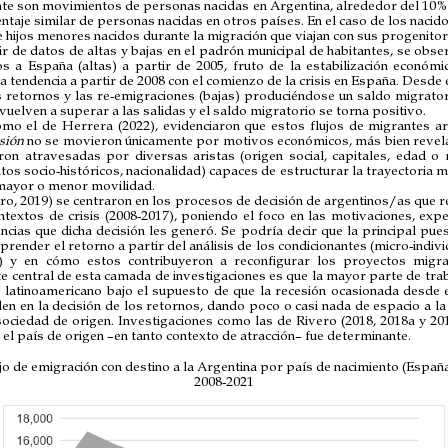
 son movimientos de personas nacidas en Argentina, alrededor del 10%
ntaje similar de personas nacidas en otros países. En el caso de los nacido
hijos menores nacidos durante la migración que viajan con sus progenitor
tir de datos de altas y bajas en el padrón municipal de habitantes, se obse
s a España (altas) a partir de 2005, fruto de la estabilización económi
a tendencia a partir de 2008 con el comienzo de la crisis en España. Desd
 retornos y las re-emigraciones (bajas) produciéndose un saldo migratori
vuelven a superar a las salidas y el saldo migratorio se torna positivo.
mo el de Herrera (2022), evidenciaron que estos flujos de migrantes a
sión
no se movieron únicamente por motivos económicos, más bien revela
ron atravesadas por diversas aristas (origen social, capitales, edad o
os socio-históricos, nacionalidad) capaces de estructurar la trayectoria m
mayor o menor movilidad.
ro, 2019) se centraron en los procesos de decisión de argentinos/as que
ntextos de crisis (2008-2017), poniendo el foco en las motivaciones, expe
ncias que dicha decisión les generó. Se podría decir que la principal pue
render el retorno a partir del análisis de los condicionantes (micro-indiv
l) y en cómo estos contribuyeron a reconfigurar los proyectos migra
e central de esta camada de investigaciones es que la mayor parte de tr
 latinoamericano bajo el supuesto de que la recesión ocasionada desde e
en en la decisión de los retornos, dando poco o casi nada de espacio a la 
sociedad de origen. Investigaciones como las de Rivero (2018, 2018a y 2
 el país de origen –en tanto contexto de atracción– fue determinante.
ujo de emigración con destino a la Argentina por país de nacimiento (España
2008-2021