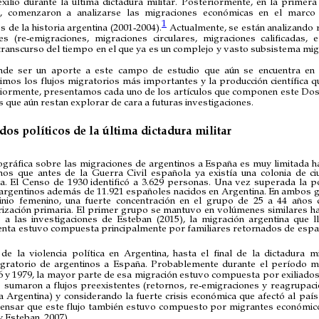
exilio durante la última dictadura militar. Posteriormente, en la primer
a, comenzaron a analizarse las migraciones económicas en el marco
1
 de la historia argentina (2001-2004).
Actualmente, se están analizando 
s (re-emigraciones, migraciones circulares, migraciones calificadas, 
transcurso del tiempo en el que ya es un complejo y vasto subsistema mig
nde ser un aporte a este campo de estudio que aún se encuentra en 
bimos los flujos migratorios más importantes y la producción científica q
eriormente, presentamos cada uno de los artículos que componen este Doss
 que aún restan explorar de cara a futuras investigaciones.
dos políticos de la última dictadura militar
gráfica sobre las migraciones de argentinos a España es muy limitada ha
os que antes de la Guerra Civil española ya existía una colonia de c
a. El Censo de 1930 identificó a 3.629 personas. Una vez superada la p
3 argentinos además de 11.921 españoles nacidos en Argentina. En ambos g
nio femenino, una fuerte concentración en el grupo de 25 a 44 años
rización primaria. El primer grupo se mantuvo en volúmenes similares h
 a las investigaciones de Esteban (2015), la migración argentina que 
enta estuvo compuesta principalmente por familiares retornados de espa
e la violencia política en Argentina, hasta el final de la dictadura mi
 migratorio de argentinos a España. Probablemente durante el período m
6 y 1979, la mayor parte de esa migración estuvo compuesta por exiliados 
 sumaron a flujos preexistentes (retornos, re-emigraciones y reagrupacio
 Argentina) y considerando la fuerte crisis económica que afectó al paí
pensar que este flujo también estuvo compuesto por migrantes económicos
y Esteban, 2007).