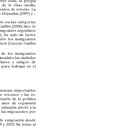
tre ellas, la propia
 de la clase media,
entos de retorno. La
y Nejamkis (2007) y –
ón con las categorías
uillén (2006) hizo lo
nmigrantes argentinos
), ha sido un factor
entre los inmigrantes
iori (Garzón Guillen
 de los inmigrantes
inculaba las ciudades
liares y amigos de
 para trabajar en el
cuencias importantes
s retornos y las re-
ación de la política
e años de expansión
situación afectó a la
a las migraciones por
 de emigración desde
 y 2010. En torno al