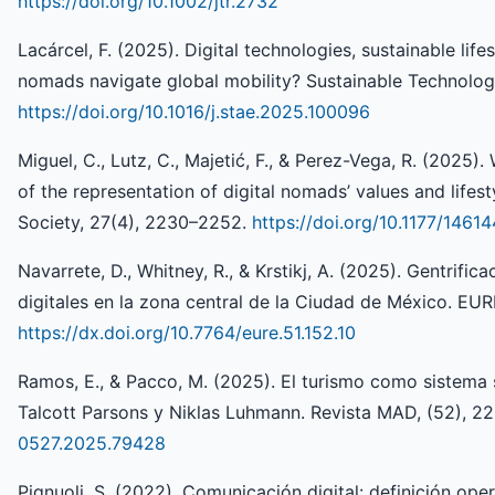
https://doi.org/10.1002/jtr.2732
Lacárcel, F. (2025). Digital technologies, sustainable life
nomads navigate global mobility? Sustainable Technology
https://doi.org/10.1016/j.stae.2025.100096
Miguel, C., Lutz, C., Majetić, F., & Perez-Vega, R. (2025)
of the representation of digital nomads’ values and life
Society, 27(4), 2230–2252.
https://doi.org/10.1177/146
Navarrete, D., Whitney, R., & Krstikj, A. (2025). Gentrifi
digitales en la zona central de la Ciudad de México. EURE
https://dx.doi.org/10.7764/eure.51.152.10
Ramos, E., & Pacco, M. (2025). El turismo como sistema 
Talcott Parsons y Niklas Luhmann. Revista MAD, (52), 2
0527.2025.79428
Pignuoli, S. (2022). Comunicación digital: definición ope