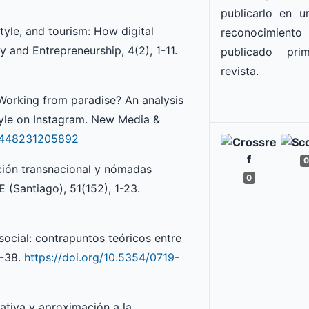
publicarlo en un
style, and tourism: How digital
reconocimiento
 and Entrepreneurship, 4(2), 1-11.
publicado pr
revista.
. Working from paradise? An analysis
style on Instagram. New Media &
14448231205892
0
cación transnacional y nómadas
0
 (Santiago), 51(152), 1-23.
social: contrapuntos teóricos entre
2-38.
https://doi.org/10.5354/0719-
rativa y aproximación a la