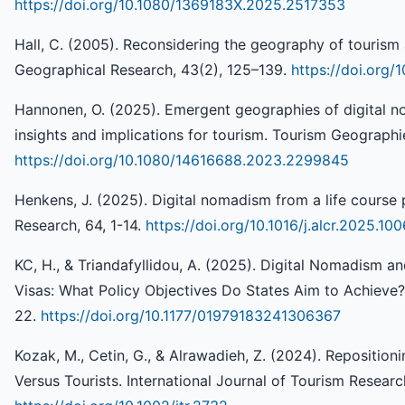
https://doi.org/10.1080/1369183X.2025.2517353
Hall, C. (2005). Reconsidering the geography of tourism
Geographical Research, 43(2), 125–139.
https://doi.org/
Hannonen, O. (2025). Emergent geographies of digital n
insights and implications for tourism. Tourism Geographi
https://doi.org/10.1080/14616688.2023.2299845
Henkens, J. (2025). Digital nomadism from a life course
Research, 64, 1-14.
https://doi.org/10.1016/j.alcr.2025.10
KC, H., & Triandafyllidou, A. (2025). Digital Nomadism 
Visas: What Policy Objectives Do States Aim to Achieve? 
22.
https://doi.org/10.1177/01979183241306367
Kozak, M., Cetin, G., & Alrawadieh, Z. (2024). Repositio
Versus Tourists. International Journal of Tourism Research