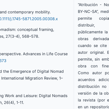
“Atribución - 
BY-NC-SA”, medi
 and contemporary mobility.
permite copia
10.1111/j.1745-5871.2005.00308.x
distribuir
omadism: conceptual framing,
públicamente la
es, 27(3-4), 568–578.
obras derivad
cuando se cite
autor original. 
 perspective. Advances in Life Course
permite, sin emba
0673
obra con fine
and the Emergence of Digital Nomad
Como autor po
International Migration Review, 1–
acuerdos adici
distribución no 
versión de la ob
ning Work and Leisure: Digital Nomads
la revista (por e
, 26(4), 1-11.
en un repositorio