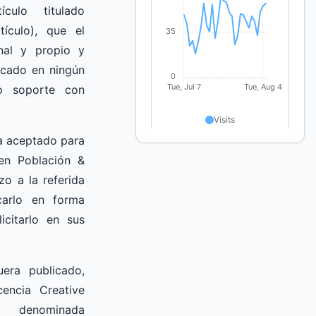
ículo titulado
tículo), que el
nal y propio y
icado en ningún
o soporte con
a aceptado para
 en Población &
zo a la referida
icarlo en forma
icitarlo en sus
uera publicado,
cencia Creative
enominada