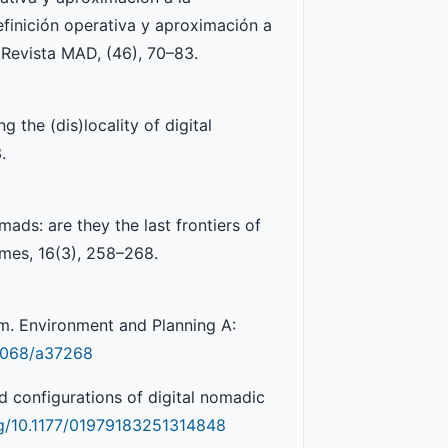
Definición operativa y aproximación a
. Revista MAD, (46), 70–83.
 the (dis)locality of digital
.
mads: are they the last frontiers of
emes, 16(3), 258–268.
igm. Environment and Planning A:
.1068/a37268
 configurations of digital nomadic
org/10.1177/01979183251314848