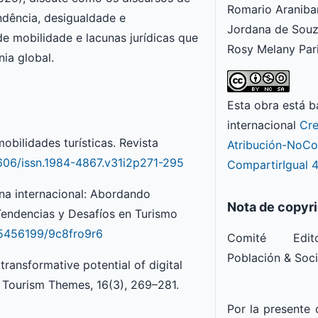
Romario Araniba
dência, desigualdade e
Jordana de Souz
e mobilidade e lacunas jurídicas que
Rosy Melany Par
ia global.
Esta obra está b
internacional
Cr
mobilidades turísticas. Revista
Atribución-NoCo
11606/issn.1984-4867.v31i2p271-295
CompartirIgual 4
na internacional: Abordando
Nota de copyr
 Tendencias y Desafíos en Turismo
s25456199/9c8fro9r6
Comité Edito
Población & Soc
transformative potential of digital
d Tourism Themes, 16(3), 269–281.
Por la presente 