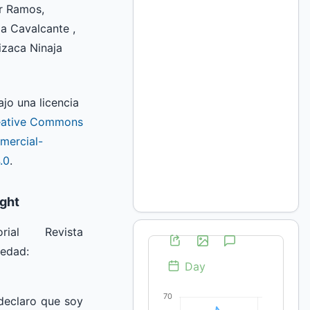
r Ramos,
a Cavalcante ,
izaca Ninaja
ajo una licencia
eative Commons
mercial-
.0
.
ight
rial Revista
iedad:
declaro que soy