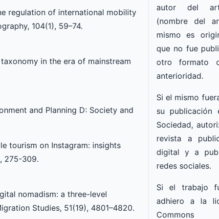
autor del art
 regulation of international mobility
(nombre del ar
graphy, 104(1), 59–74.
mismo es origi
que no fue publ
d taxonomy in the era of mainstream
otro formato 
anterioridad.
Si el mismo fuer
vironment and Planning D: Society and
su publicación
Sociedad, autori
revista a publ
le tourism on Instagram: insights
digital y a publ
), 275-309.
redes sociales.
Si el trabajo f
igital nomadism: a three-level
adhiero a la li
igration Studies, 51(19), 4801–4820.
Commons d