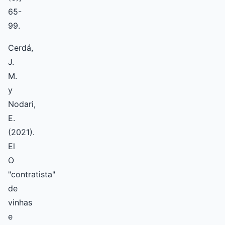
65-
99.
Cerdá,
J.
M.
y
Nodari,
E.
(2021).
El
O
"contratista"
de
vinhas
e