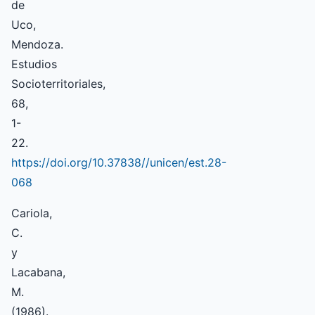
de
Uco,
Mendoza.
Estudios
Socioterritoriales,
68,
1-
22.
https://doi.org/10.37838//unicen/est.28-
068
Cariola,
C.
y
Lacabana,
M.
(1986).