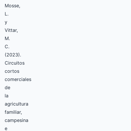
Mosse,
L.
y
Vittar,
M.
C.
(2023).
Circuitos
cortos
comerciales
de
la
agricultura
familiar,
campesina
e