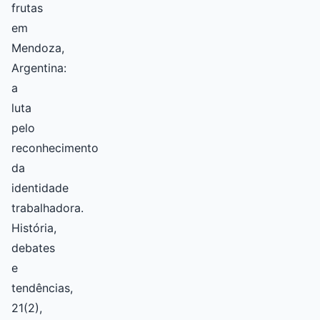
frutas
em
Mendoza,
Argentina:
a
luta
pelo
reconhecimento
da
identidade
trabalhadora.
História,
debates
e
tendências,
21(2),