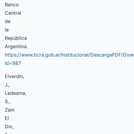
Banco
Central
de
la
República
Argentina.
https://www.bcra.gob.ar/Institucional/DescargaPDF/Do
Id=987
Elverdín,
J.,
Ledesma,
S.,
Zain
El
Din,