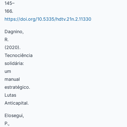
145–
166.
https://doi.org/10.5335/hdtv.21n.2.11330
Dagnino,
R.
(2020).
Tecnociência
solidária:
um
manual
estratégico.
Lutas
Anticapital.
Elosegui,
P.,