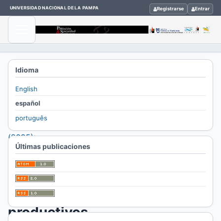
UNIVERSIDAD NACIONAL DE LA PAMPA
Registrarse
Entrar
Inicio
/
Idioma
Archivos
English
/
español
Vol. 32
português
Núm. 1
(2025):
Últimas publicaciones
/
Artículos
Circuitos
productivos