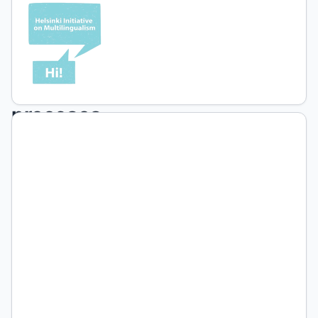
regionales
y
comercialización
asociativa:
procesos
de
innovación
en
la
Argentina
a
principios