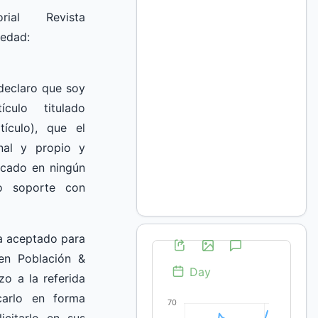
rial Revista
iedad:
declaro que soy
ículo titulado
tículo), que el
nal y propio y
icado en ningún
o soporte con
a aceptado para
 en Población &
zo a la referida
icarlo en forma
icitarlo en sus