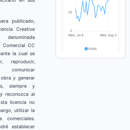
uera publicado,
cencia Creative
enominada
No Comercial CC
ante la cual se
r, reproducir,
, comunicar
 obra y generar
as, siempre y
 y reconozca al
Esta licencia no
rgo, utilizar la
s comerciales.
dré establecer