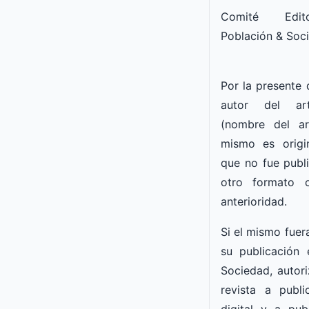
Comité Edito
Población & Soc
Por la presente 
autor del art
(nombre del ar
mismo es origi
que no fue publ
otro formato 
anterioridad.
Si el mismo fuer
su publicación
Sociedad, autori
revista a publ
digital y a publ