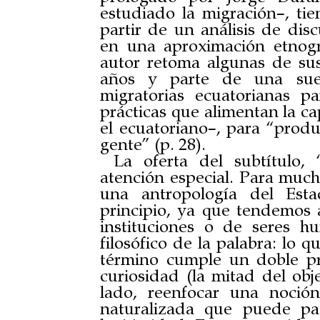
estudiado la migración–, tie
partir de un análisis de disc
en una aproximación etnográ
autor retoma algunas de sus
años y parte de una suert
migratorias ecuatorianas p
prácticas que alimentan la c
el ecuatoriano–, para “produ
gente” (p. 28).
La oferta del subtítulo,
atención especial. Para mucho
una antropología del Est
principio, ya que tendemos
instituciones o de seres 
filosófico de la palabra: lo q
término cumple un doble pr
curiosidad (la mitad del obj
lado, reenfocar una noció
naturalizada que puede p