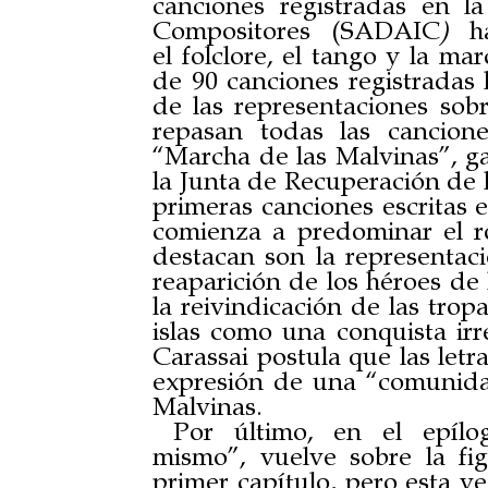
canciones registradas en 
Compositores (SADAIC
)
ha
el
folclore, el tango y la ma
de 90 canciones registradas 
de las representaciones sobr
repasan todas las cancion
“Marcha de las Malvinas”, g
la Junta de Recuperación de l
primeras canciones escritas 
comienza a predominar el r
destacan son la representaci
reaparición de los héroes de
la reivindicación de las trop
islas como una conquista irre
Carassai postula que las letr
expresión de una “comunida
Malvinas.
Por último, en el epílo
mismo”,
vuelve sobre la fi
primer capítulo, pero esta v