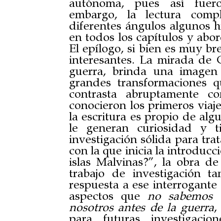
autónoma, pues así fuero
embargo, la lectura comp
diferentes ángulos algunos 
en todos los capítulos y abo
El epílogo, si bien es muy br
interesantes. La mirada de 
guerra, brinda una imagen
grandes transformaciones 
contrasta abruptamente co
conocieron los primeros viaj
la escritura es propio de alg
le generan curiosidad y 
investigación sólida para tra
con la que inicia la introducc
islas Malvinas?”, la obra d
trabajo de investigación t
respuesta a ese interrogante 
aspectos que
no sabemos d
nosotros antes de la guerra
,
para futuras investigaci