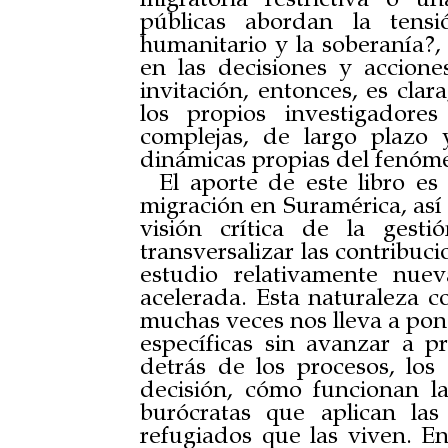
públicas abordan la tensi
humanitario y la soberanía?, 
en las decisiones y accione
invitación, entonces, es clar
los propios investigadore
complejas, de largo plazo
dinámicas propias del fenóm
El aporte de este libro es
migración en Suramérica, así
visión crítica de la gest
transversalizar las contribuc
estudio relativamente nu
acelerada. Esta naturaleza c
muchas veces nos lleva a pone
específicas sin avanzar a p
detrás de los procesos, los 
decisión, cómo funcionan l
burócratas que aplican las
refugiados que las viven. E