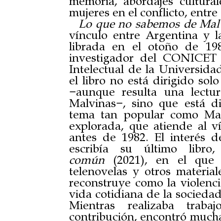
memoria, abordajes cultural
mujeres en el conflicto, entre
Lo que no sabemos de Mal
vínculo entre Argentina y l
librada en el otoño de 198
investigador del CONICET 
Intelectual de la Universid
el libro no está dirigido sol
−aunque resulta una lectur
Malvinas−, sino que está di
tema tan popular como Mal
explorada, que atiende al ví
antes de 1982. El interés d
escribía su último libro
común
(2021),
en el que a
telenovelas y otros materi
reconstruye como la violenc
vida cotidiana de la sociedad
Mientras realizaba traba
contribución, encontró mucha