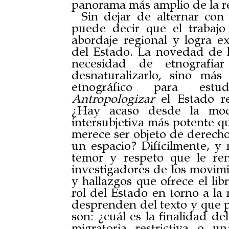
panorama más amplio de la r
Sin dejar de alternar con
puede decir que el trabaj
abordaje regional y logra e
del Estado. La novedad de l
necesidad de etnografia
desnaturalizarlo, sino má
etnográfico para estud
Antropologizar
el Estado re
¿Hay acaso desde la mode
intersubjetiva más potente q
merece ser objeto de derech
un espacio? Difícilmente, y
temor y respeto que le re
investigadores de los movimie
y hallazgos que ofrece el lib
rol del Estado en torno a la
desprenden del texto y que 
son: ¿cuál es la finalidad d
migratoria restrictiva o un