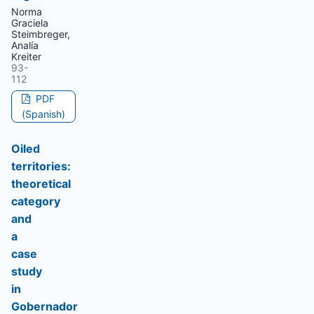
Norma
Graciela
Steimbreger,
Analía
Kreiter
93-
112
PDF
(Spanish)
Oiled
territories:
theoretical
category
and
a
case
study
in
Gobernador