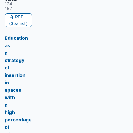
134-
157
PDF
(Spanish)
Education
as
a
strategy
of
insertion
in
spaces
with
a
high
percentage
of