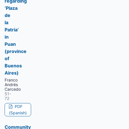
regarding
‘Plaza
de
la
Patria’
in
Puan
(province
of
Buenos
Aires)
Franco
Andrés
Carcedo
51-
72
PDF
(Spanish)
Community