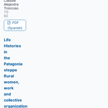
Claudia
Alejandra
Troncoso
73-
92
PDF
(Spanish)
Life
Histories
in
the
Patagonia
steppe
Rural
women,
work
and
collective
organization