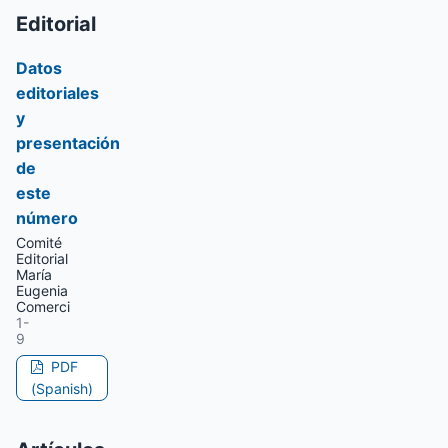
Editorial
Datos
editoriales
y
presentación
de
este
número
Comité
Editorial
María
Eugenia
Comerci
1-
9
PDF
(Spanish)