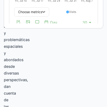
asociados
con
distintas
actividades
y
problemáticas
espaciales
y
abordados
desde
diversas
perspectivas,
dan
cuenta
de
las