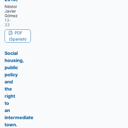
Néstor
Javier
Gómez
13-
33
PDF
(Spanish)
Social
housing,
public
policy
and
the
right
to
an
intermediate
town.