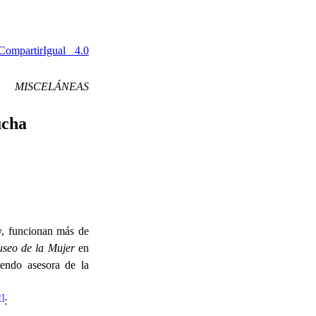
ompartirIgual 4.0
MISCELÁNEAS
ucha
y, funcionan más de
seo de la Mujer
en
endo asesora de la
2]
: