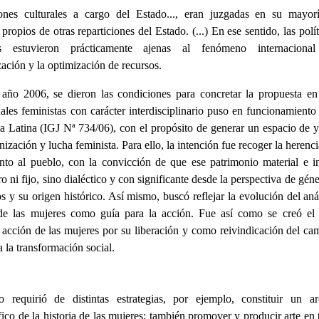
ciones culturales a cargo del Estado..., eran juzgadas en su mayor
 propios de otras reparticiones del Estado. (...) En ese sentido, las polí
 estuvieron prácticamente ajenas al fenómeno internacion
zación y la optimización de recursos.
 año 2006, se dieron las condiciones para concretar la propuesta e
ales feministas con carácter interdisciplinario puso en funcionamiento
 Latina (IGJ Nª 734/06), con el propósito de generar un espacio de 
ización y lucha feminista. Para ello, la intención fue recoger la herenc
unto al pueblo, con la convicción de que ese patrimonio material e 
tro ni fijo, sino dialéctico y con significante desde la perspectiva de gé
s y su origen histórico. Así mismo, buscó reflejar la evolución del anál
 de las mujeres como guía para la acción. Fue así como se creó e
acción de las mujeres por su liberación y como reivindicación del c
a la transformación social.
o requirió de distintas estrategias, por ejemplo, constituir un a
ico de la historia de las mujeres; también promover y producir arte en t