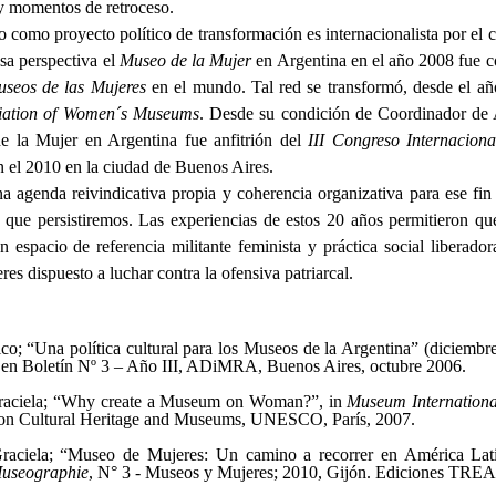
 momentos de retroceso.
 como proyecto político de transformación es internacionalista por el c
esa perspectiva el
Museo de la Mujer
en Argentina en el año 2008 fue 
useos de las Mujeres
en el mundo. Tal red se transformó, desde el a
ciation of Women´s Museums
. Desde su condición de Coordinador de 
e la Mujer en Argentina fue anfitrión del
III Congreso Internacion
n el 2010 en la ciudad de Buenos Aires.
 agenda reivindicativa propia y coherencia organizativa para ese fin 
l que persistiremos. Las experiencias de estos 20 años permitieron q
 espacio de referencia militante feminista y práctica social liberador
s dispuesto a luchar contra la ofensiva patriarcal.
 “Una política cultural para los Museos de la Argentina” (diciemb
 en Boletín Nº 3 – Año III, ADiMRA, Buenos Aires, octubre 2006.
ciela; “Why create a Museum on Woman?”, in
Museum Internationa
 on Cultural Heritage and Museums, UNESCO, París, 2007.
ciela; “Museo de Mujeres: Un camino a recorrer en América Lat
useographie
, N° 3 - Museos y Mujeres; 2010, Gijón. Ediciones TREA