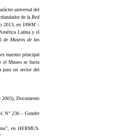
arácter universal del
cofundador de la
Red
ño 2013, en
IAWM –
América Latina y el
al de Museos de las
es nuestro principal
ue el Museo se fuera
a para un sector del
re 2003), Documento
l
, N° 236 – Gender
ina”, en
HERMUS
.
.