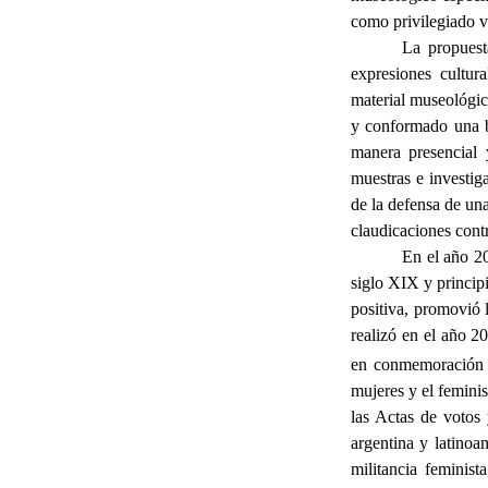
como privilegiado v
La propuest
expresiones cultur
material museológic
y conformado una bi
manera presencial 
muestras e investiga
de la
defensa de una 
claudicaciones contr
En el año 20
siglo XIX y princip
positiva, promovió 
realizó en el año 2
en conmemoración 
mujeres y el femini
las Actas de votos
argentina y latinoa
militancia feminist