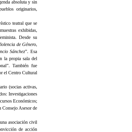
genda absoluta y sin
ueblos originarios,
stico teatral que se
muestras exhibidas,
eminista. Desde su
Violencia de Género
,
encio Sánchez
”. Esa
n la propia sala del
onal”. También fue
r el Centro Cultural
ario (socias activas,
dos: Investigaciones
ecursos Económicos;
n Consejo Asesor de
una asociación civil
onvicción de acción