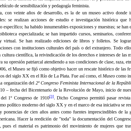
ehículo de sensibilización y pedagogía feminista.
a, con veinte años de desarrollo, es la de un museo activo donde in
ales: se realizan acciones de estudio e investigación histórica que
o específico; ha habido innumerables exposiciones y muestras; se han 
blioteca especializada; se han impartido cursos, seminarios, confere
y virtual. Se han realizado ediciones de libros y folletos. Se logra
ciones con instituciones culturales del país o del extranjero. Todo ello
cultura científica, la reivindicación de los derechos e intereses de las m
a su opresión patriarcal atendiendo a sus condiciones de clase, raza, et
06, el Museo se fijó como objetivo hacer un rescate histórico de las fe
ios del siglo XX en el Río de La Plata. Fue así como, el
Museo
como in
la organización del
2º Congreso Feminista Internacional de la Repúbl
010 – fecha del Bicentenario de la Revolución de Mayo, inicio de nue
[3]
del 1º Congreso de 1910
. Dicho Congreso permitió pasar revista
smo político moderno del siglo XX y en el marco de esa iniciativa se res
 y ponencias de cien años antes como fuentes imprescindibles de la g
mericana. Hacer la reedición de "toda" la documentación del Congres
a, pues el material es patrimonio del movimiento de mujeres que tra