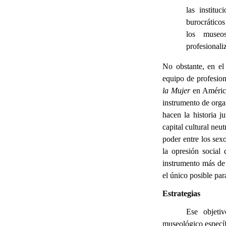
las institu
burocráticos
los museos
profesionali
No obstante, en el
equipo de profesion
la Mujer
en América
instrumento de organ
hacen la historia j
capital cultural neu
poder entre los sexo
la opresión social
instrumento más de 
el único posible par
Estrategias
Ese objetiv
museológico específ