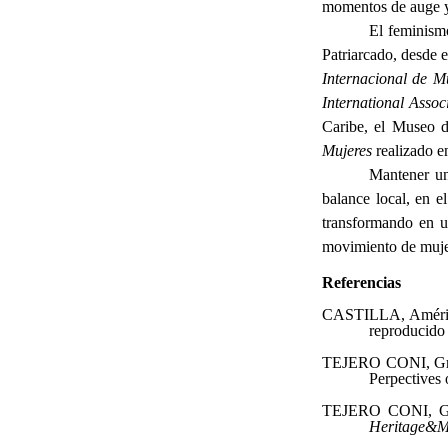
momentos de auge y
El feminismo
Patriarcado, desde 
Internacional de M
International Asso
Caribe, el Museo d
Mujeres
realizado e
Mantener una
balance local, en e
transformando en un
movimiento de mujere
Referencias
CASTILLA, Américo;
reproducido
TEJERO CONI, Gra
Perpectives
TEJERO CONI, Gra
Heritage&M