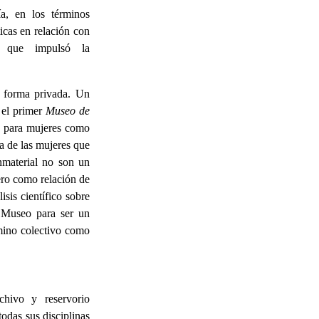
ía, en los términos
ticas en relación con
al que impulsó la
n forma privada. Un
 el primer
Museo de
y para mujeres como
ia de las mujeres que
inmaterial no son un
nero como relación de
isis científico sobre
l Museo para ser un
amino colectivo como
rchivo y reservorio
odas sus disciplinas