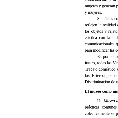
mujeres y generan p
y mujeres.
Ser fieles c
reflejen la realida
los objetos y relat
estética con la di
comunicacionales q
para modificar las 
Es por todo
futuro, todas las Vi
Trabajo doméstico y 
los Estereotipos d
Discriminación de ra
El museo como ins
Un
Museo d
prácticas comunes 
colectivamente se p