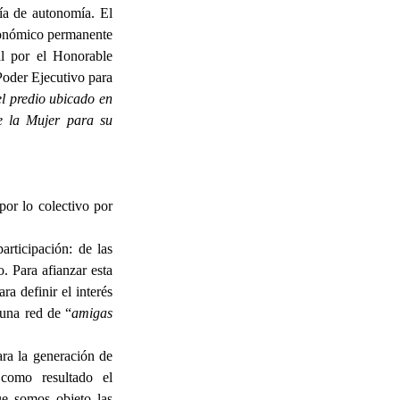
tía de autonomía. El
económico permanente
al por el Honorable
oder Ejecutivo para
el predio ubicado en
e la Mujer para su
 por lo colectivo por
rticipación: de las
. Para afianzar esta
a definir el interés
 una red de “
amigas
ara la generación de
 como resultado el
ue somos objeto las