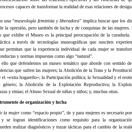
rocesos capaces de transformar la realidad de esas relaciones de desig
on una “
museología feminista y liberadora
” implica buscar que los d
d de la opresión, pero también de lucha y de conquistas de las mujeres. 
os que exhibe el Museo es la principal preocupación de la curaduría.
dáctica a través de tecnologías museográficas que susciten experie
ue permitan que la experiencia individual de cada mujer se transfo
conductas y normas impuestas como algo “natural”.
 ello que defendemos un museo temático que aborde con sentido de
olencias que sufren las mujeres; la Abolición de la Trata y la Prostitució
el «extra hogareño»; la Participación política; la Sexualidad y el erot
e género; la Abolición de la Explotación Reproductiva; la Explot
zas y etnias; el Abuso Sexual de niñas y niños; y, muchas otras.
trumento de organización y lucha
e la mujer
como “espacio propio”, de y para mujeres es necesario porq
y se logran identificaciones como requisito para la organización
ueden realizar diagnósticos y trazar tácticas para el cambio de la reali