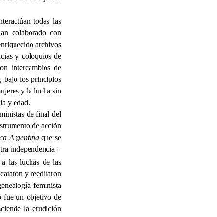
teractúan todas las
 han colaborado con
enriquecido archivos
ncias y coloquios de
ron intercambios de
, bajo los
principios
ujeres y la lucha sin
nia y edad.
ministas de final del
strumento de acción
ica Argentina
que se
stra independencia –
 a las luchas de las
cataron y reeditaron
enealogía feminista
o fue un objetivo de
sciende la erudición