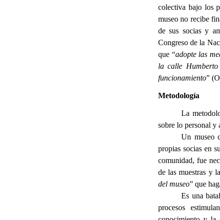
colectiva bajo los 
museo no recibe fin
de sus socias y am
Congreso de la Nac
que “
adopte las med
la calle Humberto
funcionamiento
” (O
Metodología
La metodolo
sobre lo personal y 
Un museo co
propias socias en s
comunidad, fue nece
de las muestras y la
del museo
” que haga
Es una batal
procesos estimulan
conocimiento y la 