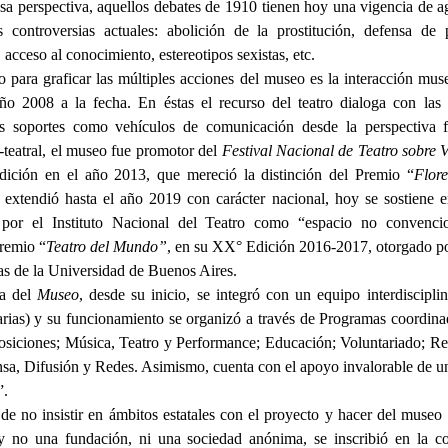
a perspectiva, aquellos debates de 1910 tienen hoy una vigencia de a
 controversias actuales: abolición de la prostitución, defensa de p
 acceso al conocimiento, estereotipos sexistas, etc.
 para graficar las múltiples acciones del museo es la interacción museí
año 2008 a la fecha. En éstas el recurso del teatro dialoga con las 
s soportes como vehículos de comunicación desde la perspectiva f
-teatral, el museo fue promotor del
Festival Nacional de Teatro sobre 
dición en el año 2013, que mereció la distinción del Premio “
Flor
 extendió hasta el año 2019 con carácter nacional, hoy se sostiene e
por el Instituto Nacional del Teatro como “espacio no convenci
Premio “
Teatro del Mundo”
, en su XX° Edición 2016-2017, otorgado po
s de la Universidad de Buenos Aires.
ra del
Museo
, desde su inicio, se integró con un equipo interdisciplin
rias) y su funcionamiento se organizó a través de Programas coordina
osiciones; Música, Teatro y Performance; Educación; Voluntariado; R
sa, Difusión y Redes. Asimismo, cuenta con el apoyo invalorable de u
”.
de no insistir en ámbitos estatales con el proyecto y hacer del museo 
 y no una fundación, ni una sociedad anónima, se inscribió en la c