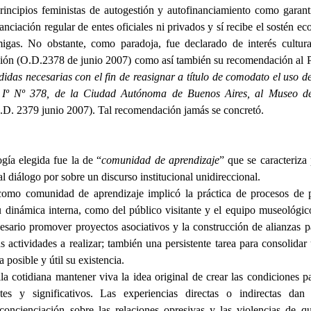
principios feministas de autogestión y autofinanciamiento como garan
anciación regular de entes oficiales ni privados y sí recibe el sostén 
igas. No obstante, como paradoja, fue declarado de interés cultur
ión (O.D.2378 de junio 2007) como así también su recomendación al P
idas necesarias con el fin de reasignar a título de comodato el uso d
 Iº Nº 378, de la Ciudad Autónoma de Buenos Aires, al Museo d
.D. 2379 junio 2007). Tal recomendación jamás se concretó.
gía elegida fue la de “
comunidad de aprendizaje
” que se caracteriza
al diálogo por sobre un discurso institucional unidireccional.
mo comunidad de aprendizaje implicó la práctica de procesos de pa
u dinámica interna, como del público visitante y el equipo museológico
sario promover proyectos asociativos y la construcción de alianzas par
s actividades a realizar; también una persistente tarea para consolidar
 posible y útil su existencia.
la cotidiana mantener viva la idea original de crear las condiciones p
tes y significativos. Las experiencias directas o indirectas dan
concienciación sobre las relaciones opresivas y las violencias de q