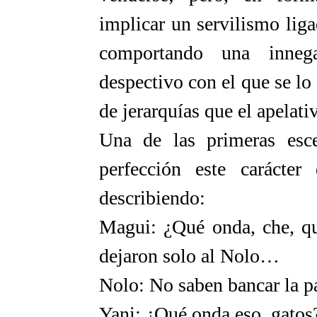
implicar un servilismo lig
comportando una innega
despectivo con el que se lo 
de jerarquías que el apelat
Una de las primeras esce
perfección este carácte
describiendo:
Magui: ¿Qué onda, che, qu
dejaron solo al Nolo…
Nolo: No saben bancar la p
Yani: ¿Qué onda eso, gatos