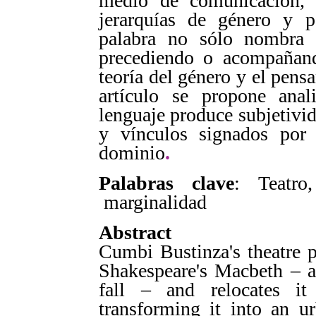
medio de comunicación,
jerarquías de género y po
palabra no sólo nombra l
precediendo o acompañando
teoría del género y el pens
artículo se propone an
lenguaje produce subjetivid
y vínculos signados por 
dominio
.
Palabras clave
: Teatro
marginalidad
Abstract
Cumbi Bustinza's theatre pl
Shakespeare's Macbeth – am
fall – and relocates i
transforming it into an u