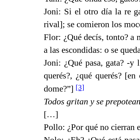
Joni: Si el otro día la re
rival]; se comieron los moco
Flor: ¿Qué decís, tonto? a 
a las escondidas: o se queda
Joni: ¿Qué pasa, gata? -y 
querés?, ¿qué querés? [en 
[3]
dome?”]
Todos gritan y se prepotean
[…]
Pollo: ¿Por qué no cierran 
Nolo: ¿Eh? ¿Qué está pasa