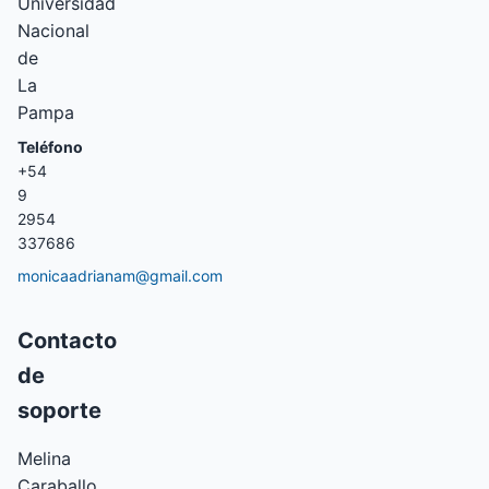
Universidad
Nacional
de
La
Pampa
Teléfono
+54
9
2954
337686
monicaadrianam@gmail.com
Contacto
de
soporte
Melina
Caraballo