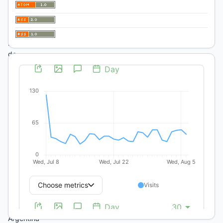
Ciencias
Humanas
Universidad
Nacional
de
La
Pampa
Gil
353
-
3º
piso
(6300)
Santa
Rosa
-
La
Pampa
República
Argentina