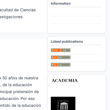
Information
Facultad de Ciencias
For Readers
estigaciones
For Authors
For Librarians
Latest publications
s 30 años de nuestra
, de la educación
rincipal pretensión de
a educación. Por eso
entido de la educación