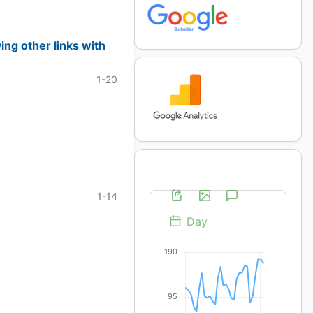
ng other links with
1-20
1-14