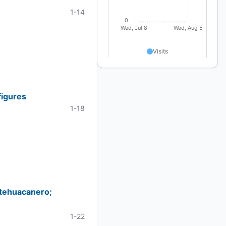
1-14
figures
1-18
o tehuacanero;
1-22