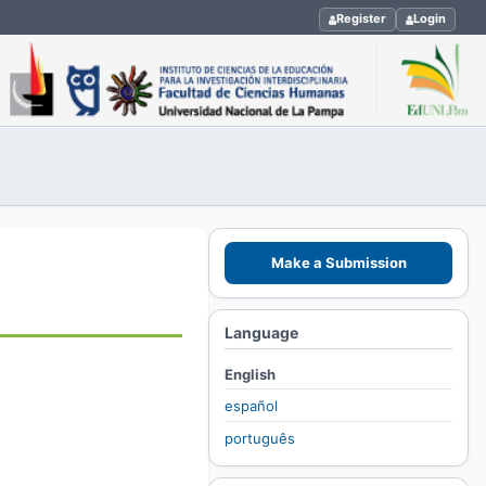
Register
Login
Make a Submission
Language
English
español
português