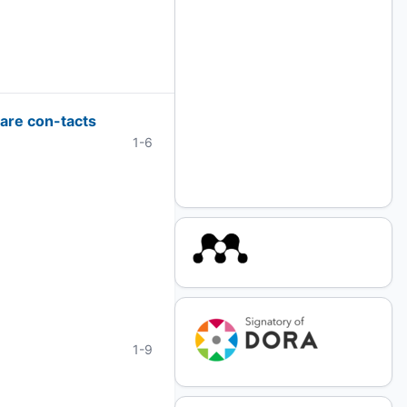
/are con-tacts
1-6
1-9