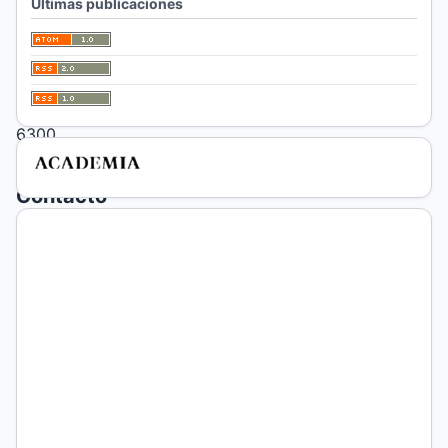
Últimas publicaciones
Pampa,
Argentina
Código
Postal
6300
Contacto
principal
Helga
Lell
Facultad
de
Ciencias
Económicas
y
Jurídicas,