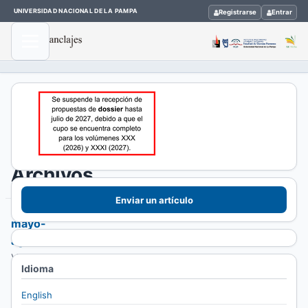
UNIVERSIDAD NACIONAL DE LA PAMPA
Registrarse
Entrar
Inicio
/
Archivos
Archivos
Enviar un artículo
mayo-
agosto
Vol.
Idioma
30
Núm.
English