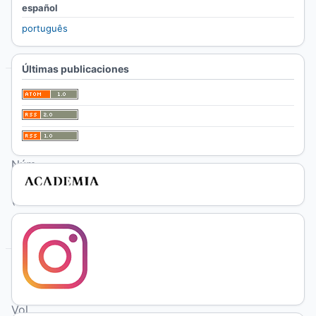
2
español
(2026)
português
Últimas publicaciones
enero-
abril
Vol.
30
Núm.
1
(2026)
septiembre-
diciembre
Vol.