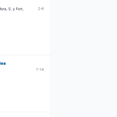
2-6
ora, S. y Fort,
les
7-14