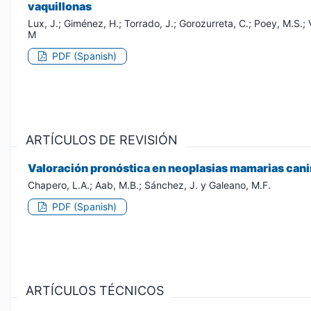
vaquillonas
Lux, J.; Giménez, H.; Torrado, J.; Gorozurreta, C.; Poey, M.S.; V
M
PDF (Spanish)
ARTÍCULOS DE REVISIÓN
Valoración pronóstica en neoplasias mamarias canina
Chapero, L.A.; Aab, M.B.; Sánchez, J. y Galeano, M.F.
PDF (Spanish)
ARTÍCULOS TÉCNICOS