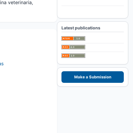
na veterinaria,
For Authors
For Librarians
Latest publications
as
Make a Submission